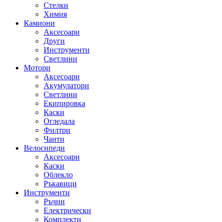
Стелки
Химия
Камиони
Аксесоари
Други
Инструменти
Светлини
Мотори
Аксесоари
Акумулатори
Светлини
Екипировка
Каски
Огледала
Филтри
Чанти
Велосипеди
Аксесоари
Каски
Облекло
Ръкавици
Инструменти
Ръчни
Електрически
Комплекти