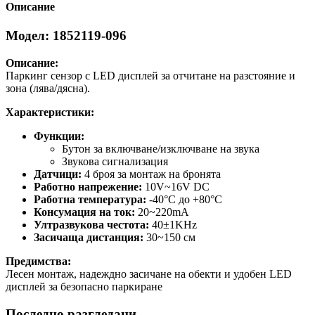
Описание
Модел: 1852119-096
Описание:
Паркинг сензор с LED дисплей за отчитане на разстояние и
зона (лява/дясна).
Характеристики:
Функции:
Бутон за включване/изключване на звука
Звукова сигнализация
Датчици:
4 броя за монтаж на бронята
Работно напрежение:
10V~16V DC
Работна температура:
-40°C до +80°C
Консумация на ток:
20~220mA
Ултразвукова честота:
40±1KHz
Засичаща дистанция:
30~150 см
Предимства:
Лесен монтаж, надеждно засичане на обекти и удобен LED
дисплей за безопасно паркиране
Последно разгледани