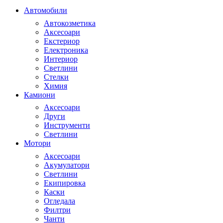
Автомобили
Автокозметика
Аксесоари
Екстериор
Електроника
Интериор
Светлини
Стелки
Химия
Камиони
Аксесоари
Други
Инструменти
Светлини
Мотори
Аксесоари
Акумулатори
Светлини
Екипировка
Каски
Огледала
Филтри
Чанти