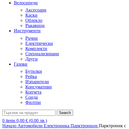
Велосипеди
Аксесоари
Каски
Облекло
Ръкавици
Инструменти
Ръчни
Електрически
Комплекти
Специализирани
Други
Газови
Бутилки
Рейка
Изпарители
Консумативи
Копчета
Сонда
Филтри
Search
0
items
0,00
€
(0.00 лв.)
Начало
Автомобили
Електроника
Парктроници
Парктроник с