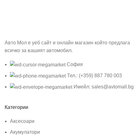
Бъди първия който ще ознае за всичките ни промоции.
Авто Мол е уеб сайт и онлайн магазин който предлага
всичко за вашият автомобил.
София
Тел.: (+359) 887 780 003
Имейл: sales@avtomall.bg
Категории
Аксесоари
Акумулатори