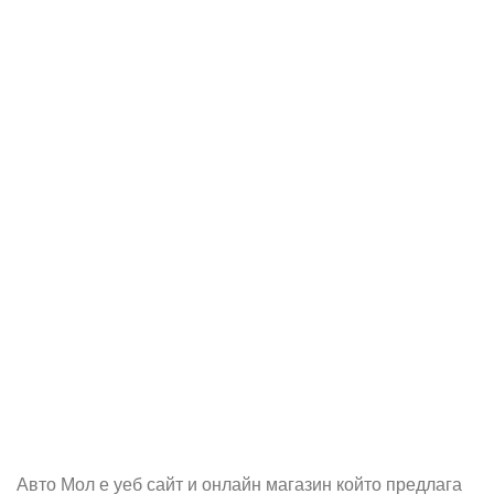
Абонирай се
Бъди първия който ще ознае за всичките ни промоции.
Авто Мол е уеб сайт и онлайн магазин който предлага