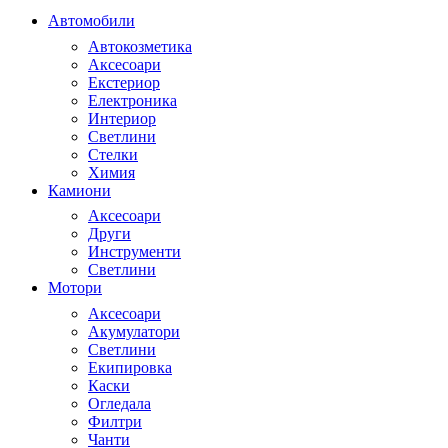
Автомобили
Автокозметика
Аксесоари
Екстериор
Електроника
Интериор
Светлини
Стелки
Химия
Камиони
Аксесоари
Други
Инструменти
Светлини
Мотори
Аксесоари
Акумулатори
Светлини
Екипировка
Каски
Огледала
Филтри
Чанти