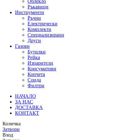
Облекло
Ръкавици
Инструменти
Ръчни
Електрически
Комплекти
Специализирани
Други
Газови
Бутилки
Рейка
Изпарители
Консумативи
Копчета
Сонда
Филтри
НАЧАЛО
ЗА НАС
ДОСТАВКА
КОНТАКТ
Количка
Затвори
Вход