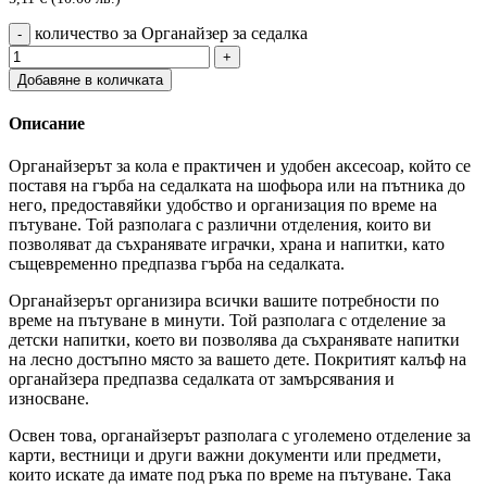
количество за Органайзер за седалка
Добавяне в количката
Описание
Органайзерът за кола е практичен и удобен аксесоар, който се
поставя на гърба на седалката на шофьора или на пътника до
него, предоставяйки удобство и организация по време на
пътуване. Той разполага с различни отделения, които ви
позволяват да съхранявате играчки, храна и напитки, като
същевременно предпазва гърба на седалката.
Органайзерът организира всички вашите потребности по
време на пътуване в минути. Той разполага с отделение за
детски напитки, което ви позволява да съхранявате напитки
на лесно достъпно място за вашето дете. Покритият калъф на
органайзера предпазва седалката от замърсявания и
износване.
Освен това, органайзерът разполага с уголемено отделение за
карти, вестници и други важни документи или предмети,
които искате да имате под ръка по време на пътуване. Така