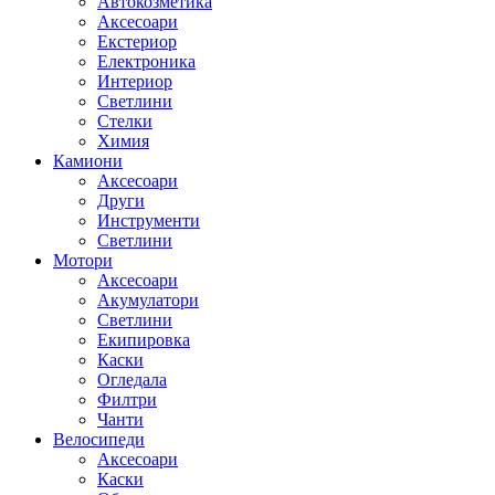
Автокозметика
Аксесоари
Екстериор
Електроника
Интериор
Светлини
Стелки
Химия
Камиони
Аксесоари
Други
Инструменти
Светлини
Мотори
Аксесоари
Акумулатори
Светлини
Екипировка
Каски
Огледала
Филтри
Чанти
Велосипеди
Аксесоари
Каски