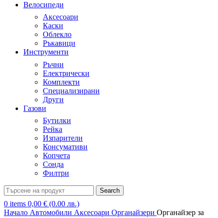
Велосипеди
Аксесоари
Каски
Облекло
Ръкавици
Инструменти
Ръчни
Електрически
Комплекти
Специализирани
Други
Газови
Бутилки
Рейка
Изпарители
Консумативи
Копчета
Сонда
Филтри
Search
0
items
0,00
€
(0.00 лв.)
Начало
Автомобили
Аксесоари
Органайзери
Органайзер за