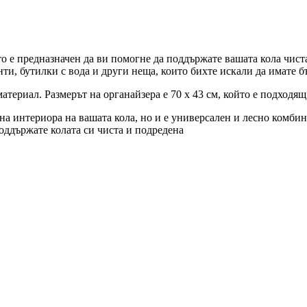
то е предназначен да ви помогне да поддържате вашата кола чист
и, бутилки с вода и други неща, които бихте искали да имате бъ
материал. Размерът на органайзера е 70 х 43 см, който е подходя
л на интериора на вашата кола, но и е универсален и лесно комби
оддържате колата си чиста и подредена