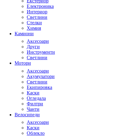
Екстериор
Електроника
Интериор
Светлини
Стелки
Химия
Камиони
Аксесоари
Други
Инструменти
Светлини
Мотори
Аксесоари
Акумулатори
Светлини
Екипировка
Каски
Огледала
Филтри
Чанти
Велосипеди
Аксесоари
Каски
Облекло