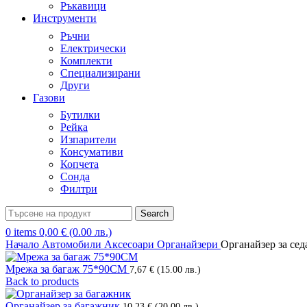
Ръкавици
Инструменти
Ръчни
Електрически
Комплекти
Специализирани
Други
Газови
Бутилки
Рейка
Изпарители
Консумативи
Копчета
Сонда
Филтри
Search
0
items
0,00
€
(0.00 лв.)
Начало
Автомобили
Аксесоари
Органайзери
Органайзер за сед
Мрежа за багаж 75*90СМ
7,67
€
(15.00 лв.)
Back to products
Органайзер за багажник
10,23
€
(20.00 лв.)