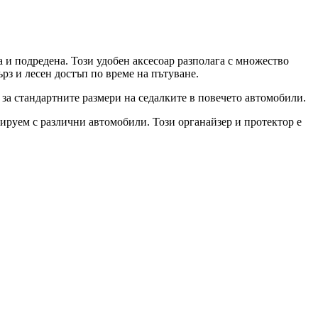
а и подредена. Този удобен аксесоар разполага с множество
рз и лесен достъп по време на пътуване.
щ за стандартните размери на седалките в повечето автомобили.
нируем с различни автомобили. Този органайзер и протектор е