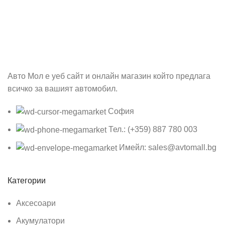
Бъди първия който ще ознае за всичките ни промоции.
Авто Мол е уеб сайт и онлайн магазин който предлага
всичко за вашият автомобил.
София
Тел.: (+359) 887 780 003
Имейл: sales@avtomall.bg
Категории
Аксесоари
Акумулатори