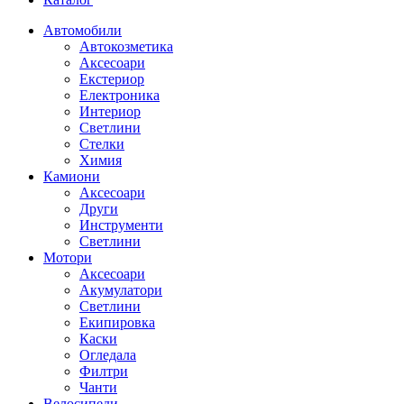
Автомобили
Автокозметика
Аксесоари
Екстериор
Електроника
Интериор
Светлини
Стелки
Химия
Камиони
Аксесоари
Други
Инструменти
Светлини
Мотори
Аксесоари
Акумулатори
Светлини
Екипировка
Каски
Огледала
Филтри
Чанти
Велосипеди