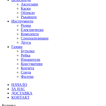
Аксесоари
Каски
Облекло
Ръкавици
Инструменти
Ръчни
Електрически
Комплекти
Специализирани
Други
Газови
Бутилки
Рейка
Изпарители
Консумативи
Копчета
Сонда
Филтри
НАЧАЛО
ЗА НАС
ДОСТАВКА
КОНТАКТ
Количка