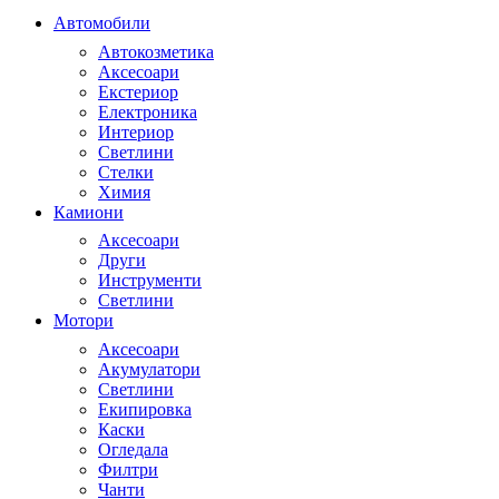
Автомобили
Автокозметика
Аксесоари
Екстериор
Електроника
Интериор
Светлини
Стелки
Химия
Камиони
Аксесоари
Други
Инструменти
Светлини
Мотори
Аксесоари
Акумулатори
Светлини
Екипировка
Каски
Огледала
Филтри
Чанти