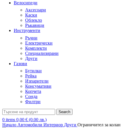
Велосипеди
Аксесоари
Каски
Облекло
Ръкавици
Инструменти
Ръчни
Електрически
Комплекти
Специализирани
Други
Газови
Бутилки
Рейка
Изпарители
Консумативи
Копчета
Сонда
Филтри
Search
0
items
0,00
€
(0.00 лв.)
Начало
Автомобили
Интериор
Други
Ограничител за колан