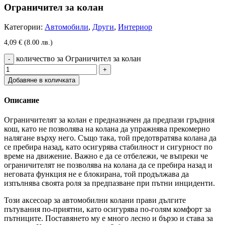
Ограничител за колан
Категории:
Автомобили
,
Други
,
Интериор
4,09
€
(8.00 лв.)
количество за Ограничител за колан
Добавяне в количката
Описание
Ограничителят за колан е предназначен да предпази гръдния
кош, като не позволява на колана да упражнява прекомерно
налягане върху него. Също така, той предотвратява колана да
се пребира назад, като осигурява стабилност и сигурност по
време на движение. Важно е да се отбележи, че въпреки че
ограничителят не позволява на колана да се пребира назад и
неговата функция не е блокирана, той продължава да
изпълнява своята роля за предпазване при пътни инциденти.
Този аксесоар за автомобилни колани прави дългите
пътувания по-приятни, като осигурява по-голям комфорт за
пътниците. Поставянето му е много лесно и бързо и става за