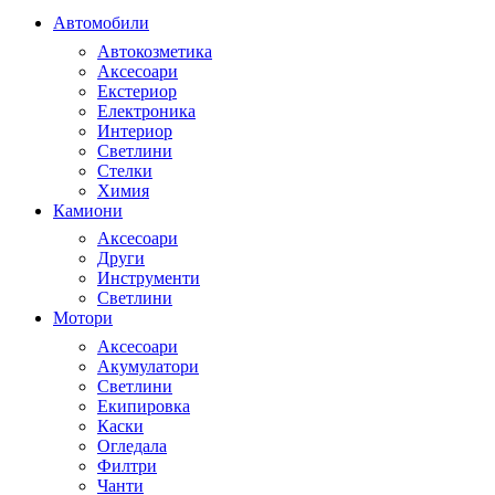
Автомобили
Автокозметика
Аксесоари
Екстериор
Електроника
Интериор
Светлини
Стелки
Химия
Камиони
Аксесоари
Други
Инструменти
Светлини
Мотори
Аксесоари
Акумулатори
Светлини
Екипировка
Каски
Огледала
Филтри
Чанти