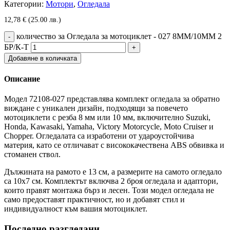
Категории:
Мотори
,
Огледала
12,78
€
(25.00 лв.)
количество за Огледала за мотоциклет - 027 8MM/10ММ 2
БР/К-Т
Добавяне в количката
Описание
Модел 72108-027 представлява комплект огледала за обратно
виждане с уникален дизайн, подходящи за повечето
мотоциклети с резба 8 мм или 10 мм, включително Suzuki,
Honda, Kawasaki, Yamaha, Victory Motorcycle, Moto Cruiser и
Chopper. Огледалата са изработени от удароустойчива
материя, като се отличават с висококачествена ABS обвивка и
стоманен ствол.
Дължината на рамото е 13 см, а размерите на самото огледало
са 10х7 см. Комплектът включва 2 броя огледала и адаптори,
които правят монтажа бърз и лесен. Този модел огледала не
само предоставят практичност, но и добавят стил и
индивидуалност към вашия мотоциклет.
Последно разгледани