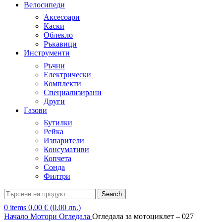
Велосипеди
Аксесоари
Каски
Облекло
Ръкавици
Инструменти
Ръчни
Електрически
Комплекти
Специализирани
Други
Газови
Бутилки
Рейка
Изпарители
Консумативи
Копчета
Сонда
Филтри
Search
0
items
0,00
€
(0.00 лв.)
Начало
Мотори
Огледала
Огледала за мотоциклет – 027