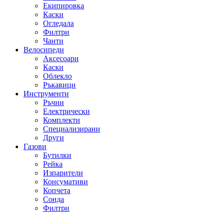
Екипировка
Каски
Огледала
Филтри
Чанти
Велосипеди
Аксесоари
Каски
Облекло
Ръкавици
Инструменти
Ръчни
Електрически
Комплекти
Специализирани
Други
Газови
Бутилки
Рейка
Изпарители
Консумативи
Копчета
Сонда
Филтри