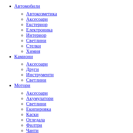
Автомобили
Автокозметика
Аксесоари
Екстериор
Електроника
Интериор
Светлини
Стелки
Химия
Камиони
Аксесоари
Други
Инструменти
Светлини
Мотори
Аксесоари
Акумулатори
Светлини
Екипировка
Каски
Огледала
Филтри
Чанти