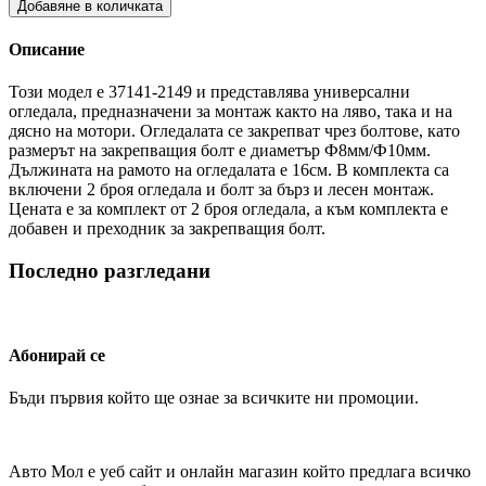
Добавяне в количката
Описание
Този модел е 37141-2149 и представлява универсални
огледала, предназначени за монтаж както на ляво, така и на
дясно на мотори. Огледалата се закрепват чрез болтове, като
размерът на закрепващия болт е диаметър Ф8мм/Ф10мм.
Дължината на рамото на огледалата е 16см. В комплекта са
включени 2 броя огледала и болт за бърз и лесен монтаж.
Цената е за комплект от 2 броя огледала, а към комплекта е
добавен и преходник за закрепващия болт.
Последно разгледани
Абонирай се
Бъди първия който ще ознае за всичките ни промоции.
Авто Мол е уеб сайт и онлайн магазин който предлага всичко