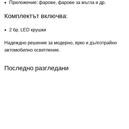
Приложение: фарове, фарове за мъгла и др.
Комплектът включва:
2 бр. LED крушки
Надеждно решение за модерно, ярко и дълготрайно
автомобилно осветление.
Последно разгледани
Абонирай се
Бъди първия който ще ознае за всичките ни промоции.