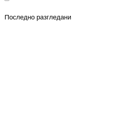
Последно разгледани
Абонирай се
Бъди първия който ще ознае за всичките ни промоции.