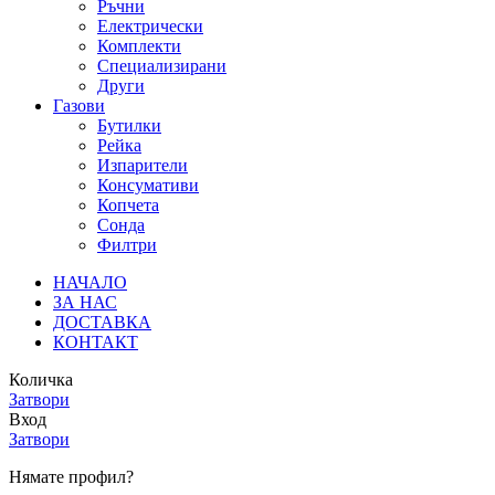
Ръчни
Електрически
Комплекти
Специализирани
Други
Газови
Бутилки
Рейка
Изпарители
Консумативи
Копчета
Сонда
Филтри
НАЧАЛО
ЗА НАС
ДОСТАВКА
КОНТАКТ
Количка
Затвори
Вход
Затвори
Нямате профил?