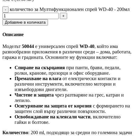
количество за Мултифункционален спрей WD-40 - 200мл
Добавяне в количката
Описание
Моделът
50044
е универсален спрей
WD-40
, който има
разнообразни приложения в различни среди – дома, работата,
гаража и градината. Основните му функции включват:
Спиране на скърцания
при панти, брави, педали,
ролки, кранове, прозорци и офис оборудване.
Премахване на влага
от електрически контакти и
различни инструменти, включително моторни и
извънбордови двигатели.
Чистене и защита
чрез разтваряне на грес, катран и
лепило.
Осигуряване на защита от корозия
с формирането на
защитен слой върху различни повърхности.
Освобождаване на клеясали части
, включително
гайки и болтове.
Количество
: 200 ml, подходящо за средни по големина задачи