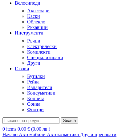
Велосипеди
Аксесоари
Каски
Облекло
Ръкавици
Инструменти
Ръчни
Електрически
Комплекти
Специализирани
Други
Газови
Бутилки
Рейка
Изпарители
Консумативи
Копчета
Сонда
Филтри
Search
0
items
0,00
€
(0.00 лв.)
Начало
Автомобили
Автокозметика
Други препарати