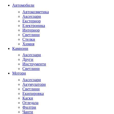
Автомобили
Автокозметика
Аксесоари
Екстериор
Електроника
Интериор
Светлини
Стелки
Химия
Камиони
Аксесоари
Други
Инструменти
Светлини
Мотори
Аксесоари
Акумулатори
Светлини
Екипировка
Каски
Огледала
Филтри
Чанти