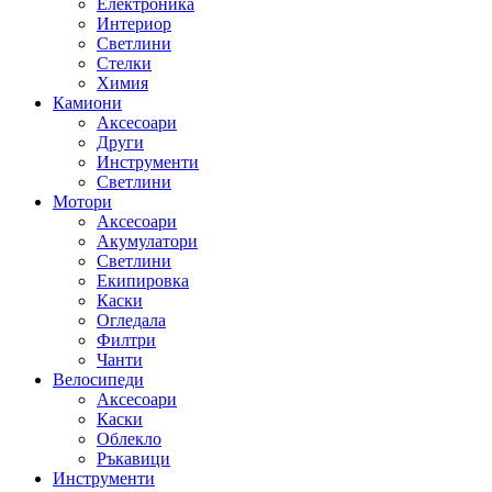
Електроника
Интериор
Светлини
Стелки
Химия
Камиони
Аксесоари
Други
Инструменти
Светлини
Мотори
Аксесоари
Акумулатори
Светлини
Екипировка
Каски
Огледала
Филтри
Чанти
Велосипеди
Аксесоари
Каски
Облекло
Ръкавици
Инструменти