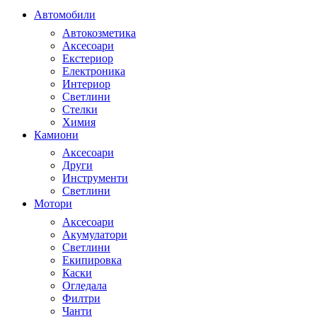
Автомобили
Автокозметика
Аксесоари
Екстериор
Електроника
Интериор
Светлини
Стелки
Химия
Камиони
Аксесоари
Други
Инструменти
Светлини
Мотори
Аксесоари
Акумулатори
Светлини
Екипировка
Каски
Огледала
Филтри
Чанти