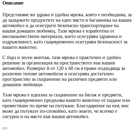
Описание
Представяме ви здрава и удобна мрежа, която е необходима, за
да задържите продуктите на едно място в багажника на вашия
автомобил и да осигурите безопасно транспортиране на
вашия домашен любимец. Тази мрежа е изработена от
висококачествени материали, което осигурява здравина и
издръжливост, като същевременно осигурява безопасност за
вашето животно.
С бърз и лесен монтаж, тази мрежа е практично и удобно
решение за организация на пространството във вашия
автомобил. Размерът й от 120 x 60 см я прави подходяща за
различни типове автомобили и осигурява достатъчно
пространство за съхранение на различни предмети или
домашни любимци.
Тази мрежа е идеална за съхранение на багаж и предмети,
като същевременно предпазва вашето животно от падане или
преместване по време на пътуване. Благодарение на нея, вие
може да пътувате по-спокойно, като знаете, че всичко е
сигурно и на място във вашия автомобил.