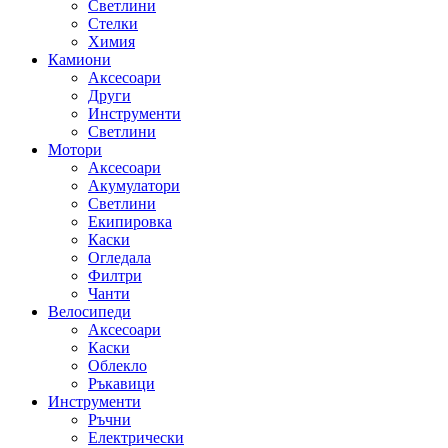
Светлини
Стелки
Химия
Камиони
Аксесоари
Други
Инструменти
Светлини
Мотори
Аксесоари
Акумулатори
Светлини
Екипировка
Каски
Огледала
Филтри
Чанти
Велосипеди
Аксесоари
Каски
Облекло
Ръкавици
Инструменти
Ръчни
Електрически