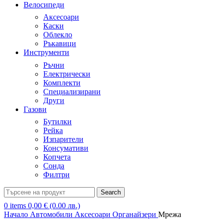
Велосипеди
Аксесоари
Каски
Облекло
Ръкавици
Инструменти
Ръчни
Електрически
Комплекти
Специализирани
Други
Газови
Бутилки
Рейка
Изпарители
Консумативи
Копчета
Сонда
Филтри
Search
0
items
0,00
€
(0.00 лв.)
Начало
Автомобили
Аксесоари
Органайзери
Мрежа