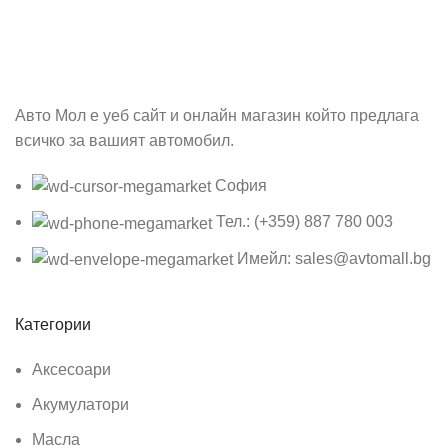
Бъди първия който ще ознае за всичките ни промоции.
Авто Мол е уеб сайт и онлайн магазин който предлага
всичко за вашият автомобил.
София
Тел.: (+359) 887 780 003
Имейл: sales@avtomall.bg
Категории
Аксесоари
Акумулатори
Масла