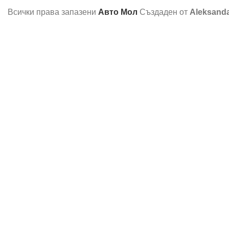
Всички права запазени
Авто Мол
Създаден от
Aleksand
Ние използваме бисквитки, за да подобрим вашето изживява
Още информация
Съгласен
Мрежа за багаж 110х60CM
7,16
€
(14.00 лв.)
Меню
0
items
Количка