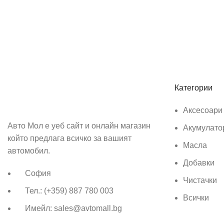
Абонирай се
Бъди първия който ще ознае за всичките ни промоции.
Категории
Аксесоари
Авто Мол е уеб сайт и онлайн магазин
Акумулато
който предлага всичко за вашият
Масла
автомобил.
Добавки
София
Чистачки
Тел.: (+359) 887 780 003
Всички
Имейл: sales@avtomall.bg