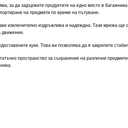
ма, за да задържите продуктите на едно място в багажник
портиране на предмети по време на пътуване.
рави изключително издръжлива и надеждна. Тази мрежа ще 
а движение.
едоставените куки. Това ви позволява да я закрепите стаби
татъчно пространство за съхранение на различни предмети 
ника.