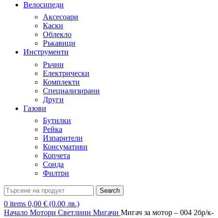
Велосипеди
Аксесоари
Каски
Облекло
Ръкавици
Инструменти
Ръчни
Електрически
Комплекти
Специализирани
Други
Газови
Бутилки
Рейка
Изпарители
Консумативи
Копчета
Сонда
Филтри
Search
0
items
0,00
€
(0.00 лв.)
Начало
Мотори
Светлини
Мигачи
Мигач за мотор – 004 2бр/к-