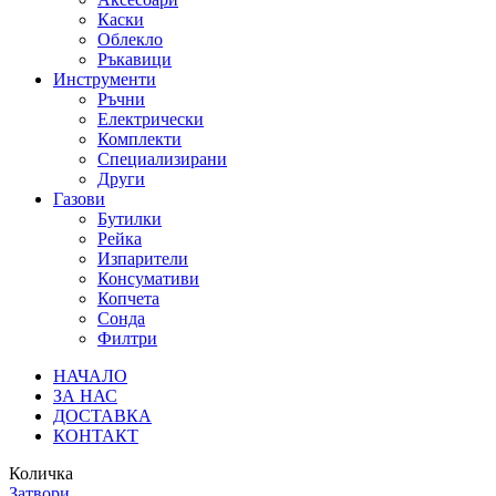
Каски
Облекло
Ръкавици
Инструменти
Ръчни
Електрически
Комплекти
Специализирани
Други
Газови
Бутилки
Рейка
Изпарители
Консумативи
Копчета
Сонда
Филтри
НАЧАЛО
ЗА НАС
ДОСТАВКА
КОНТАКТ
Количка
Затвори