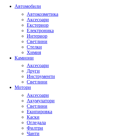
Автомобили
Автокозметика
Аксесоари
Екстериор
Електроника
Интериор
Светлини
Стелки
Химия
Камиони
Аксесоари
Други
Инструменти
Светлини
Мотори
Аксесоари
Акумулатори
Светлини
Екипировка
Каски
Огледала
Филтри
Чанти