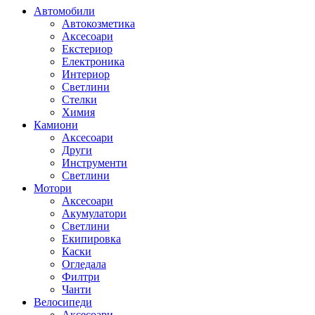
Автомобили
Автокозметика
Аксесоари
Екстериор
Електроника
Интериор
Светлини
Стелки
Химия
Камиони
Аксесоари
Други
Инструменти
Светлини
Мотори
Аксесоари
Акумулатори
Светлини
Екипировка
Каски
Огледала
Филтри
Чанти
Велосипеди
Аксесоари