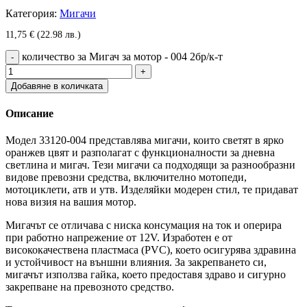
Категория:
Мигачи
11,75
€
(22.98 лв.)
количество за Мигач за мотор - 004 2бр/к-т
Добавяне в количката
Описание
Модел 33120-004 представлява мигачи, които светят в ярко
оранжев цвят и разполагат с функционалности за дневна
светлина и мигач. Тези мигачи са подходящи за разнообразни
видове превозни средства, включително мотопеди,
мотоциклети, атв и утв. Изделяйки модерен стил, те придават
нова визия на вашия мотор.
Мигачът се отличава с ниска консумация на ток и оперира
при работно напрежение от 12V. Изработен е от
висококачествена пластмаса (PVC), което осигурява здравина
и устойчивост на външни влияния. За закрепването си,
мигачът използва гайка, което предоставя здраво и сигурно
закрепване на превозното средство.