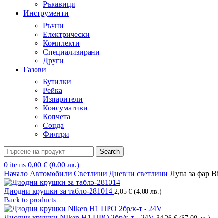
Ръкавици
Инструменти
Ръчни
Електрически
Комплекти
Специализирани
Други
Газови
Бутилки
Рейка
Изпарители
Консумативи
Копчета
Сонда
Филтри
Search
0
items
0,00
€
(0.00 лв.)
Начало
Автомобили
Светлини
Дневни светлини
Лупа за фар B
Диодни крушки за табло-281014
2,05
€
(4.00 лв.)
Back to products
Диодни крушки NIken H1 ПРО 2бр/к-т - 24V
34,26
€
(67.00 лв.)