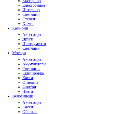
Екстериор
Електроника
Интериор
Светлини
Стелки
Химия
Камиони
Аксесоари
Други
Инструменти
Светлини
Мотори
Аксесоари
Акумулатори
Светлини
Екипировка
Каски
Огледала
Филтри
Чанти
Велосипеди
Аксесоари
Каски
Облекло