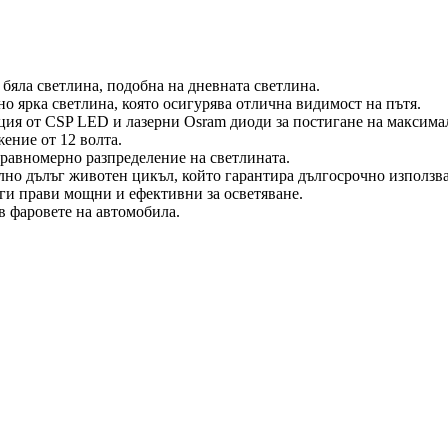
 бяла светлина, подобна на дневната светлина.
о ярка светлина, която осигурява отлична видимост на пътя.
я от CSP LED и лазерни Osram диоди за постигане на максималн
ение от 12 волта.
 равномерно разпределение на светлината.
лно дълъг животен цикъл, който гарантира дългосрочно използва
ги прави мощни и ефективни за осветяване.
в фаровете на автомобила.