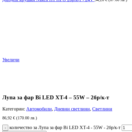
Увеличи
Лупа за фар Bi LED XT-4 – 55W – 2бр/к-т
Категории:
Автомобили
,
Дневни светлини
,
Светлини
86,92
€
(170.00 лв.)
количество за Лупа за фар Bi LED XT-4 - 55W - 2бр/к-т