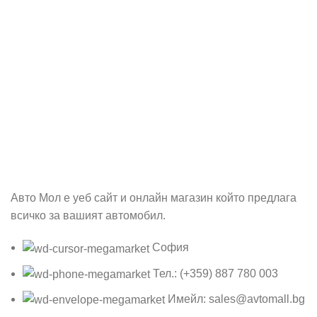
Абонирай се
Бъди първия който ще ознае за всичките ни промоции.
Авто Мол е уеб сайт и онлайн магазин който предлага
всичко за вашият автомобил.
София
Тел.: (+359) 887 780 003
Имейл: sales@avtomall.bg