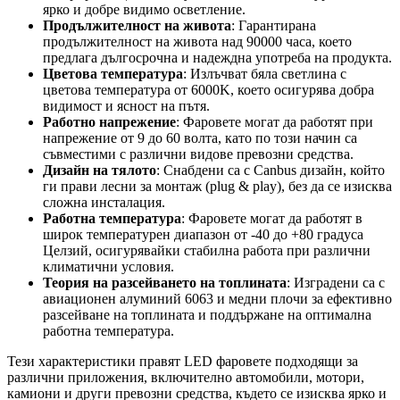
ярко и добре видимо осветление.
Продължителност на живота
: Гарантирана
продължителност на живота над 90000 часа, което
предлага дългосрочна и надеждна употреба на продукта.
Цветова температура
: Излъчват бяла светлина с
цветова температура от 6000K, което осигурява добра
видимост и ясност на пътя.
Работно напрежение
: Фаровете могат да работят при
напрежение от 9 до 60 волта, като по този начин са
съвместими с различни видове превозни средства.
Дизайн на тялото
: Снабдени са с Canbus дизайн, който
ги прави лесни за монтаж (plug & play), без да се изисква
сложна инсталация.
Работна температура
: Фаровете могат да работят в
широк температурен диапазон от -40 до +80 градуса
Целзий, осигурявайки стабилна работа при различни
климатични условия.
Теория на разсейването на топлината
: Изградени са с
авиационен алуминий 6063 и медни плочи за ефективно
разсейване на топлината и поддържане на оптимална
работна температура.
Тези характеристики правят LED фаровете подходящи за
различни приложения, включително автомобили, мотори,
камиони и други превозни средства, където се изисква ярко и