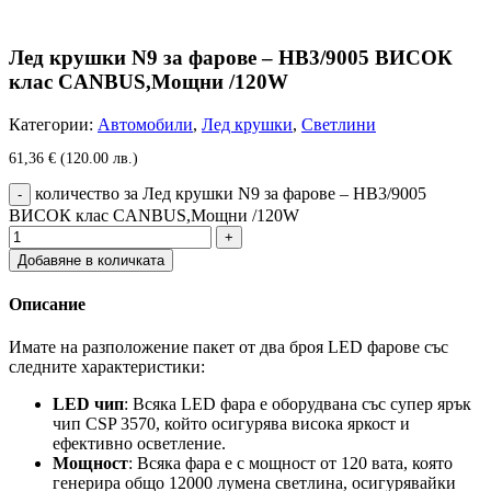
Лед крушки N9 за фарове – НВ3/9005 ВИСОК
клас CANBUS,Мощни /120W
Категории:
Автомобили
,
Лед крушки
,
Светлини
61,36
€
(120.00 лв.)
количество за Лед крушки N9 за фарове – НВ3/9005
ВИСОК клас CANBUS,Мощни /120W
Добавяне в количката
Описание
Имате на разположение пакет от два броя LED фарове със
следните характеристики:
LED чип
: Всяка LED фара е оборудвана със супер ярък
чип CSP 3570, който осигурява висока яркост и
ефективно осветление.
Мощност
: Всяка фара е с мощност от 120 вата, която
генерира общо 12000 лумена светлина, осигурявайки