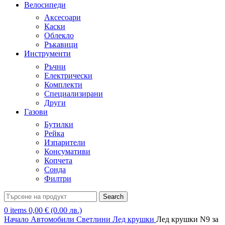
Велосипеди
Аксесоари
Каски
Облекло
Ръкавици
Инструменти
Ръчни
Електрически
Комплекти
Специализирани
Други
Газови
Бутилки
Рейка
Изпарители
Консумативи
Копчета
Сонда
Филтри
Search
0
items
0,00
€
(0.00 лв.)
Начало
Автомобили
Светлини
Лед крушки
Лед крушки N9 за