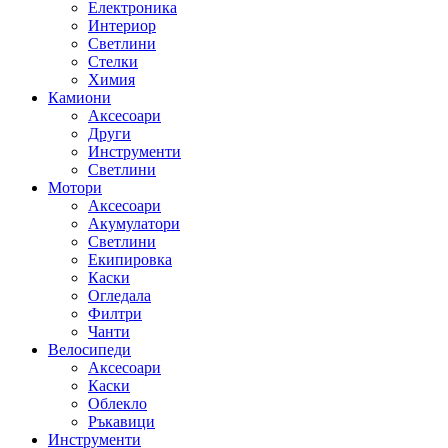
Електроника
Интериор
Светлини
Стелки
Химия
Камиони
Аксесоари
Други
Инструменти
Светлини
Мотори
Аксесоари
Акумулатори
Светлини
Екипировка
Каски
Огледала
Филтри
Чанти
Велосипеди
Аксесоари
Каски
Облекло
Ръкавици
Инструменти