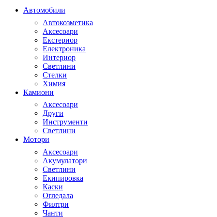
Автомобили
Автокозметика
Аксесоари
Екстериор
Електроника
Интериор
Светлини
Стелки
Химия
Камиони
Аксесоари
Други
Инструменти
Светлини
Мотори
Аксесоари
Акумулатори
Светлини
Екипировка
Каски
Огледала
Филтри
Чанти