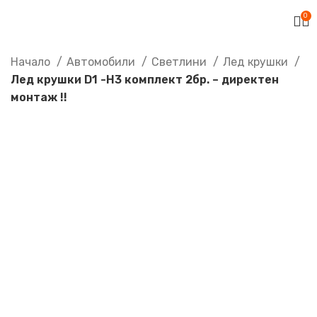
0
Начало
Автомобили
Светлини
Лед крушки
Лед крушки D1 -H3 комплект 2бр. – директен
монтаж !!