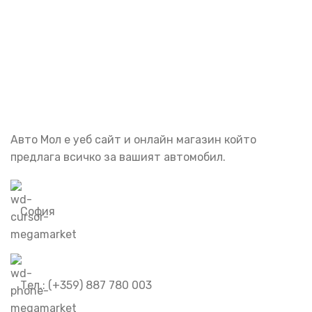
Абонирай се
Бъди първия който ще ознае за всичките ни промоции.
Авто Мол е уеб сайт и онлайн магазин който
предлага всичко за вашият автомобил.
София
Тел.: (+359) 887 780 003