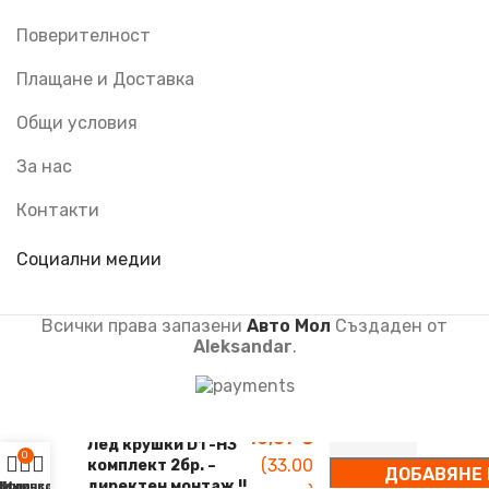
Поверителност
Плащане и Доставка
Общи условия
За нас
Контакти
Социални медии
Всички права запазени
Авто Мол
Създаден от
Aleksandar
.
Лед крушки D1 -H3
0
комплект 2бр. –
ДОБАВЯНЕ 
директен монтаж !!
Меню
Количка
My account