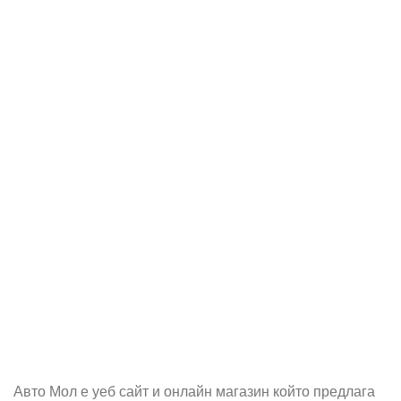
Абонирай се
Бъди първия който ще ознае за всичките ни промоции.
Авто Мол е уеб сайт и онлайн магазин който предлага