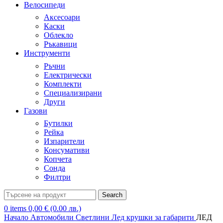
Велосипеди
Аксесоари
Каски
Облекло
Ръкавици
Инструменти
Ръчни
Електрически
Комплекти
Специализирани
Други
Газови
Бутилки
Рейка
Изпарители
Консумативи
Копчета
Сонда
Филтри
Search
0
items
0,00
€
(0.00 лв.)
Начало
Автомобили
Светлини
Лед крушки за габарити
ЛЕД