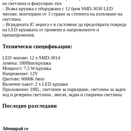
на светлина и фокусиран лъч.
– Всяка крушка е оборудвана с 12 броя SMD-3030 LED
чипове, монтирани от 3 страни за степента на излъчване на
светлина.
– Вградената IC верига е в състояние да предотврати повреда
на LED крушката от промени в напрежението и
пренапрежения.
Технически спецификации:
LED чипове: 12 x SMD-3014
лумена: 1800lms/крушка
Мощност: 7,5 W/крушка
Напрежение: 12V
Цветове: 6000K бяло
Включен пакет: 2 x LED крушки
Приложение: DRL, светлини за паркиране, светлина за заден
ход и резервна светлина , мигач, задна и спирачна светлина
Последно разгледани
Абонирай се