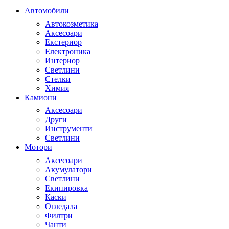
Автомобили
Автокозметика
Аксесоари
Екстериор
Електроника
Интериор
Светлини
Стелки
Химия
Камиони
Аксесоари
Други
Инструменти
Светлини
Мотори
Аксесоари
Акумулатори
Светлини
Екипировка
Каски
Огледала
Филтри
Чанти