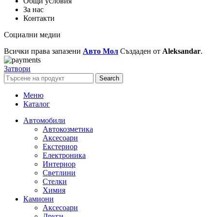
Общи условия
За нас
Контакти
Социални медии
Всички права запазени
Авто Мол
Създаден от
Aleksandar
.
Затвори
Search
Меню
Каталог
Автомобили
Автокозметика
Аксесоари
Екстериор
Електроника
Интериор
Светлини
Стелки
Химия
Камиони
Аксесоари
Други