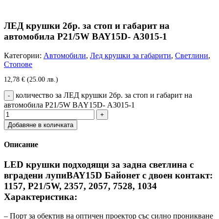
ЛЕД крушки 2бр. за стоп и габарит на
автомобила P21/5W BAY15D- А3015-1
Категории:
Автомобили
,
Лед крушки за габарити
,
Светлини
,
Стопове
12,78
€
(25.00 лв.)
количество за ЛЕД крушки 2бр. за стоп и габарит на
автомобила P21/5W BAY15D- А3015-1
Добавяне в количката
Описание
LED крушки подходящи за задна светлина с
вградени лупиBAY15D Байонет с двоен контакт:
1157, P21/5W, 2357, 2057, 7528, 1034
Характеристика:
– Порт за обектив на оптичен проектор със силно проникване