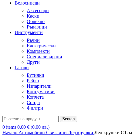
Велосипеди
Аксесоари
Каски
Облекло
Ръкавици
Инструменти
Ръчни
Електрически
Комплекти
Специализирани
Други
Газови
Бутилки
Рейка
Изпарители
Консумативи
Копчета
Сонда
Филтри
Search
0
items
0,00
€
(0.00 лв.)
Начало
Автомобили
Светлини
Лед крушки
Лед крушки С1-за