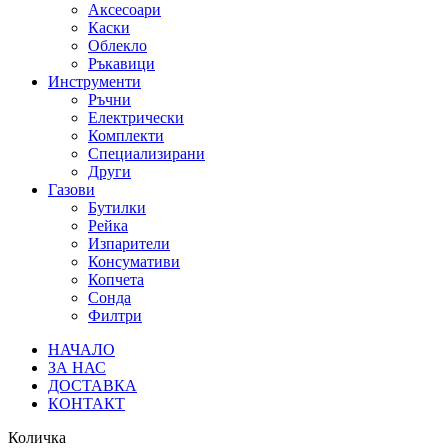
Аксесоари
Каски
Облекло
Ръкавици
Инструменти
Ръчни
Електрически
Комплекти
Специализирани
Други
Газови
Бутилки
Рейка
Изпарители
Консумативи
Копчета
Сонда
Филтри
НАЧАЛО
ЗА НАС
ДОСТАВКА
КОНТАКТ
Количка