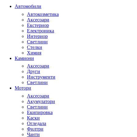
Автомобили
Автокозметика
Аксесоари
Екстериор
Електроника
Интериор
Светлини
Стелки
Химия
Камиони
Аксесоари
Други
Инструменти
Светлини
Мотори
Аксесоари
Акумулатори
Светлини
Екипировка
Каски
Огледала
Филтри
Чанти