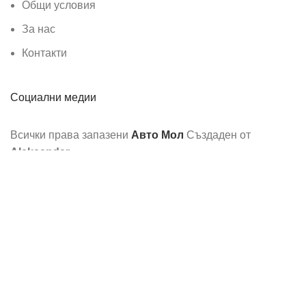
Общи условия
За нас
Контакти
Социални медии
Всички права запазени
Авто Мол
Създаден от
Aleksandar
.
Ние използваме бисквитки, за да подобрим вашето
изживяване на нашия уебсайт. Разглеждайки този уебсайт,
вие се съгласявате с използването на бисквитки от наша
страна.
Още информация
Съгласен
Лед крушки МоделV20 HB4/9006,CANBUS