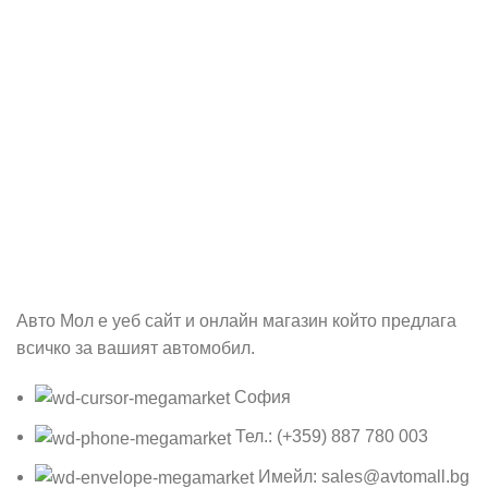
Абонирай се
Бъди първия който ще ознае за всичките ни промоции.
Авто Мол е уеб сайт и онлайн магазин който предлага
всичко за вашият автомобил.
София
Тел.: (+359) 887 780 003
Имейл: sales@avtomall.bg