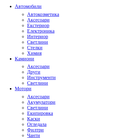
Автомобили
Автокозметика
Аксесоари
Екстериор
Електроника
Интериор
Светлини
Стелки
Химия
Камиони
Аксесоари
Други
Инструменти
Светлини
Мотори
Аксесоари
Акумулатори
Светлини
Екипировка
Каски
Огледала
Филтри
Чанти