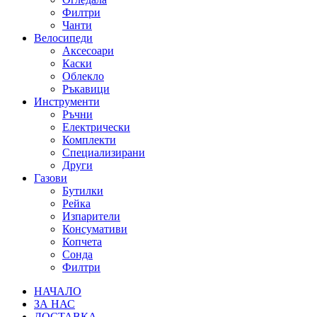
Филтри
Чанти
Велосипеди
Аксесоари
Каски
Облекло
Ръкавици
Инструменти
Ръчни
Електрически
Комплекти
Специализирани
Други
Газови
Бутилки
Рейка
Изпарители
Консумативи
Копчета
Сонда
Филтри
НАЧАЛО
ЗА НАС
ДОСТАВКА