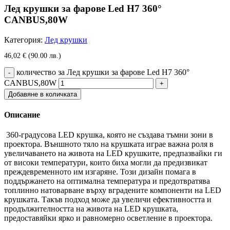
Лед крушки за фарове Led H7 360°
CANBUS,80W
Категория:
Лед крушки
46,02
€
(90.00 лв.)
количество за Лед крушки за фарове Led H7 360°
CANBUS,80W
Добавяне в количката
Описание
360-градусова LED крушка, която не създава тъмни зони в
проектора. Външното тяло на крушката играе важна роля в
увеличаването на живота на LED крушките, предпазвайки ги
от високи температури, които биха могли да предизвикат
преждевременното им изгаряне. Този дизайн помага в
поддържането на оптимална температура и предотвратява
топлинно натоварване върху вградените компоненти на LED
крушката. Такъв подход може да увеличи ефективността и
продължителността на живота на LED крушката,
предоставяйки ярко и равномерно осветление в проектора.