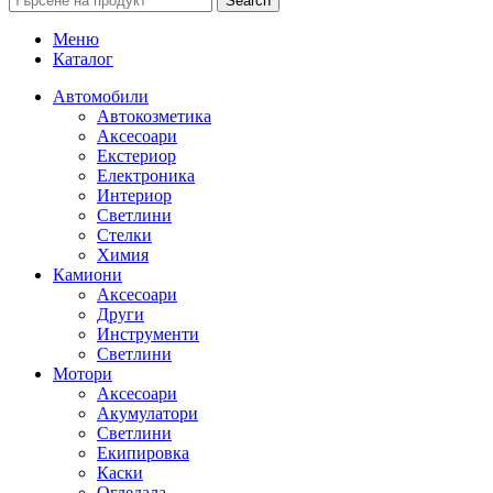
Search
Меню
Каталог
Автомобили
Автокозметика
Аксесоари
Екстериор
Електроника
Интериор
Светлини
Стелки
Химия
Камиони
Аксесоари
Други
Инструменти
Светлини
Мотори
Аксесоари
Акумулатори
Светлини
Екипировка
Каски
Огледала