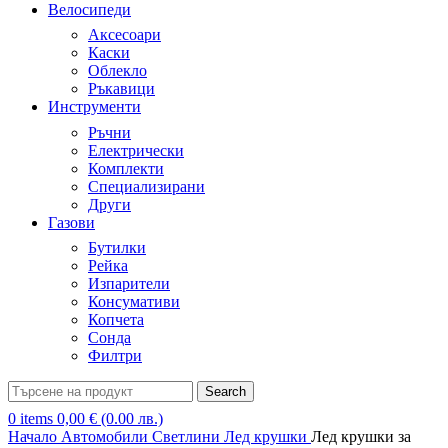
Велосипеди
Аксесоари
Каски
Облекло
Ръкавици
Инструменти
Ръчни
Електрически
Комплекти
Специализирани
Други
Газови
Бутилки
Рейка
Изпарители
Консумативи
Копчета
Сонда
Филтри
Search
0
items
0,00
€
(0.00 лв.)
Начало
Автомобили
Светлини
Лед крушки
Лед крушки за