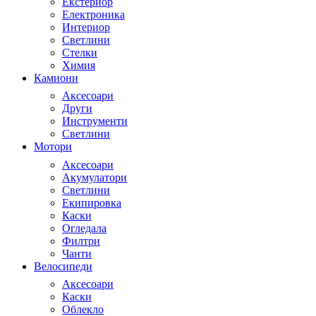
Екстериор
Електроника
Интериор
Светлини
Стелки
Химия
Камиони
Аксесоари
Други
Инструменти
Светлини
Мотори
Аксесоари
Акумулатори
Светлини
Екипировка
Каски
Огледала
Филтри
Чанти
Велосипеди
Аксесоари
Каски
Облекло