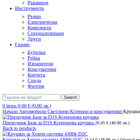
Ръкавици
Инструменти
Ръчни
Електрически
Комплекти
Специализирани
Други
Газови
Бутилки
Рейка
Изпарители
Консумативи
Копчета
Сонда
Филтри
Search
0
items
0,00
€
(0.00 лв.)
Начало
Автомобили
Светлини
Ксенони и консумативи
Крушки
Преходник База за D1S Ксенонова крушка
20,45
€
(40.00 лв.)
Back to products
Крушки за Xenon система 4300k D2C
24,54
€
(48.00 лв.)
Original pr