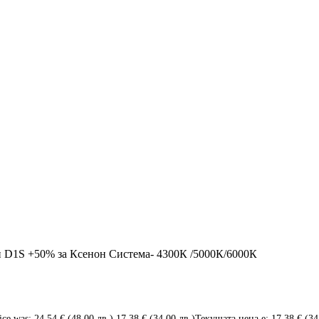
 D1S +50% за Ксенон Система- 4300К /5000К/6000К
ice was: 24,54 € (48.00 лв.).
17,38
€
(34.00 лв.)
Текущата цена е: 17,38 € (34.