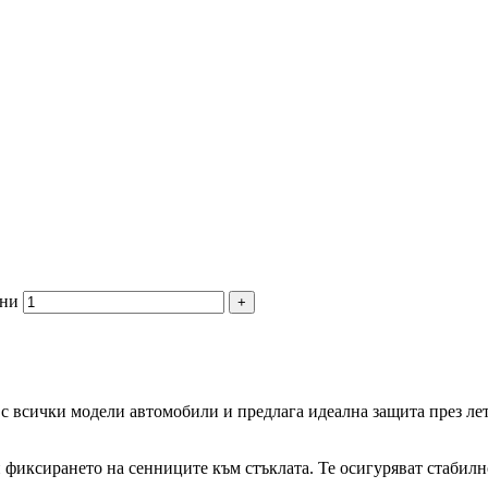
тни
с всички модели автомобили и предлага идеална защита през летн
 фиксирането на сенниците към стъклата. Те осигуряват стабилно