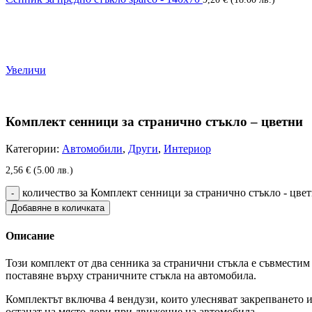
Увеличи
Комплект сенници за странично стъкло – цветни
Категории:
Автомобили
,
Други
,
Интериор
2,56
€
(5.00 лв.)
количество за Комплект сенници за странично стъкло - цве
Добавяне в количката
Описание
Този комплект от два сенника за странични стъкла е съвместим 
поставяне върху страничните стъкла на автомобила.
Комплектът включва 4 вендузи, които улесняват закрепването и
останат на място дори при движение на автомобила.