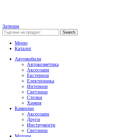
Затвори
Search
Меню
Каталог
Автомобили
Автокозметика
Аксесоари
Екстериор
Електроника
Интериор
Светлини
Стелки
Химия
Камиони
Аксесоари
Други
Инструменти
Светлини
Мотори