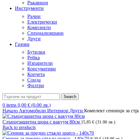
Ръкавици
Инструменти
Ръчни
Електрически
Комплекти
Специализирани
Други
Газови
Бутилки
Рейка
Изпарители
Консумативи
Копчета
Сонда
Филтри
Search
0
items
0,00
€
(0.00 лв.)
Начало
Автомобили
Интериор
Други
Комплект сенници за стр
Слънцезащитна щора с вакуум 80см
15,85
€
(31.00 лв.)
Back to products
Сенник за предно стъкло sparco - 140x70
9,20
€
(18.00 лв.)