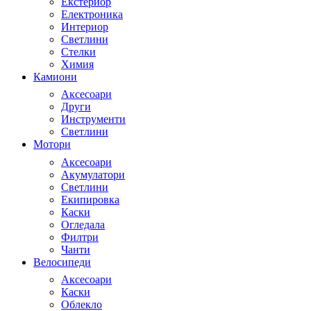
Екстериор
Електроника
Интериор
Светлини
Стелки
Химия
Камиони
Аксесоари
Други
Инструменти
Светлини
Мотори
Аксесоари
Акумулатори
Светлини
Екипировка
Каски
Огледала
Филтри
Чанти
Велосипеди
Аксесоари
Каски
Облекло