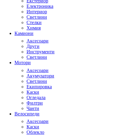
Екстериор
Електроника
Интериор
Светлини
Стелки
Химия
Камиони
Аксесоари
Други
Инструменти
Светлини
Мотори
Аксесоари
Акумулатори
Светлини
Екипировка
Каски
Огледала
Филтри
Чанти
Велосипеди
Аксесоари
Каски
Облекло