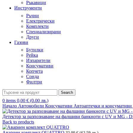
Ръкавици
Инструменти
Ръчни
Електрически
Комплекти
Специализирани
Други
Газови
Бутилки
Рейка
Изпарители
Консумативи
Копчета
Сонда
Филтри
Search
0
items
0,00
€
(0.00 лв.)
Начало
Автомобили
Консумативи
Автоаптечки и консумативи
Детектор за разпознаване на фалшиви банкноти с UV и MG -
Back to products
Авариен комплект QUATTRO
32,00
€
(62.59 лв.)