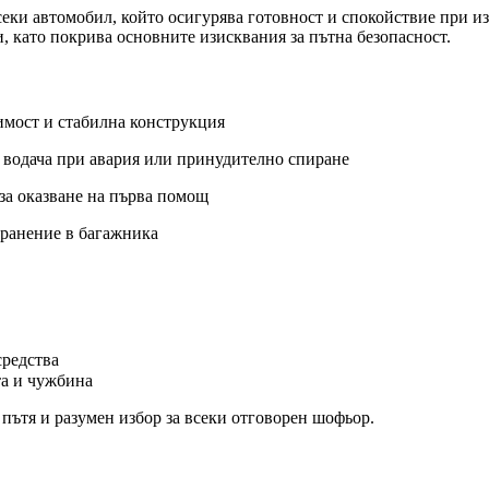
секи автомобил, който осигурява готовност и спокойствие при и
, като покрива основните изисквания за пътна безопасност.
имост и стабилна конструкция
 водача при авария или принудително спиране
за оказване на първа помощ
хранение в багажника
средства
та и чужбина
пътя и разумен избор за всеки отговорен шофьор.