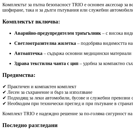
Комплектът за пътна безопасност TRIO е основен аксесоар за в
шофиране, така и за дълги пътувания или служебни автомобили
Комплектът включва:
Аварийно-предупредителен триъгълник
– с висока вид
Светлоотразителна жилетка
– подобрява видимостта на
Автоаптечка
– съдържа основни медицински материали 
Здрава текстилна чанта с цип
– удобна за компактно съ
Предимства:
✔ Практичен и компактен комплект
✔ Лесен за съхранение и бърз за използване
✔ Подходящ за леки автомобили, бусове и служебни превозни 
✔ Необходим при технически преглед и при пътуване в страна
Комплект TRIO е надеждно решение за по-голяма сигурност на 
Последно разгледани