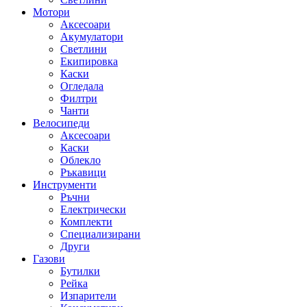
Мотори
Аксесоари
Акумулатори
Светлини
Екипировка
Каски
Огледала
Филтри
Чанти
Велосипеди
Аксесоари
Каски
Облекло
Ръкавици
Инструменти
Ръчни
Електрически
Комплекти
Специализирани
Други
Газови
Бутилки
Рейка
Изпарители