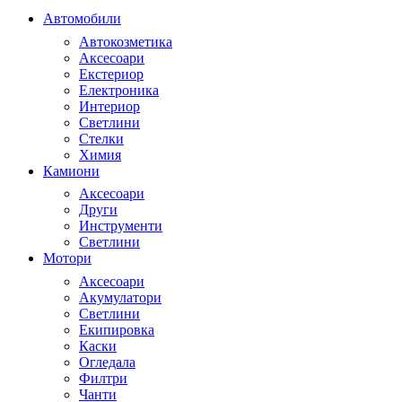
Автомобили
Автокозметика
Аксесоари
Екстериор
Електроника
Интериор
Светлини
Стелки
Химия
Камиони
Аксесоари
Други
Инструменти
Светлини
Мотори
Аксесоари
Акумулатори
Светлини
Екипировка
Каски
Огледала
Филтри
Чанти