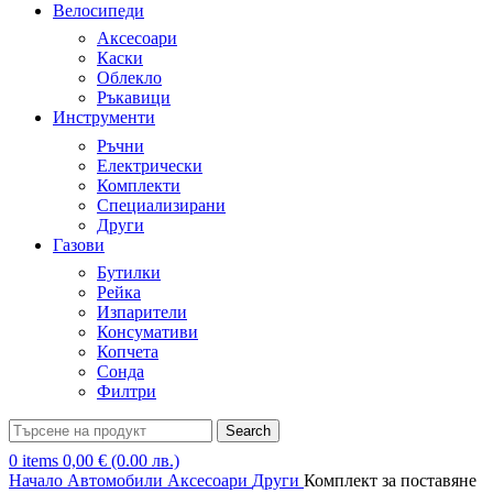
Велосипеди
Аксесоари
Каски
Облекло
Ръкавици
Инструменти
Ръчни
Електрически
Комплекти
Специализирани
Други
Газови
Бутилки
Рейка
Изпарители
Консумативи
Копчета
Сонда
Филтри
Search
0
items
0,00
€
(0.00 лв.)
Начало
Автомобили
Аксесоари
Други
Комплект за поставяне