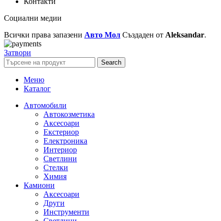
Контакти
Социални медии
Всички права запазени
Авто Мол
Създаден от
Aleksandar
.
Затвори
Search
Меню
Каталог
Автомобили
Автокозметика
Аксесоари
Екстериор
Електроника
Интериор
Светлини
Стелки
Химия
Камиони
Аксесоари
Други
Инструменти
Светлини