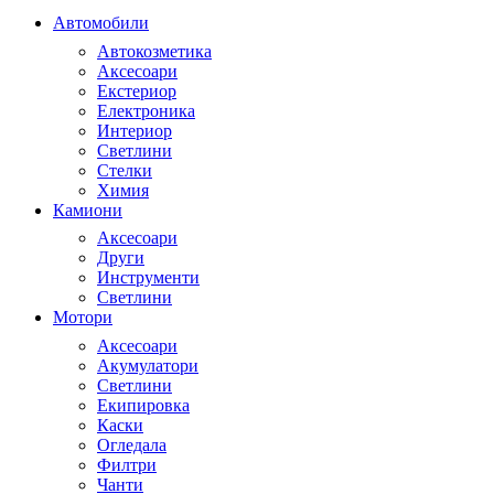
Автомобили
Автокозметика
Аксесоари
Екстериор
Електроника
Интериор
Светлини
Стелки
Химия
Камиони
Аксесоари
Други
Инструменти
Светлини
Мотори
Аксесоари
Акумулатори
Светлини
Екипировка
Каски
Огледала
Филтри
Чанти