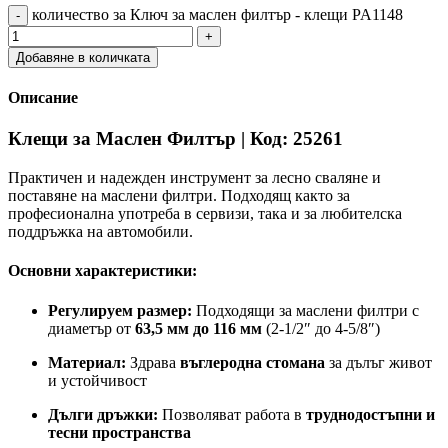
количество за Ключ за маслен филтър - клещи PA1148
Добавяне в количката
Описание
Клещи за Маслен Филтър | Код: 25261
Практичен и надежден инструмент за лесно сваляне и
поставяне на маслени филтри. Подходящ както за
професионална употреба в сервизи, така и за любителска
поддръжка на автомобили.
Основни характеристики:
Регулируем размер:
Подходящи за маслени филтри с
диаметър от
63,5 мм до 116 мм
(2-1/2″ до 4-5/8″)
Материал:
Здравa
въглеродна стомана
за дълъг живот
и устойчивост
Дълги дръжки:
Позволяват работа в
труднодостъпни и
тесни пространства