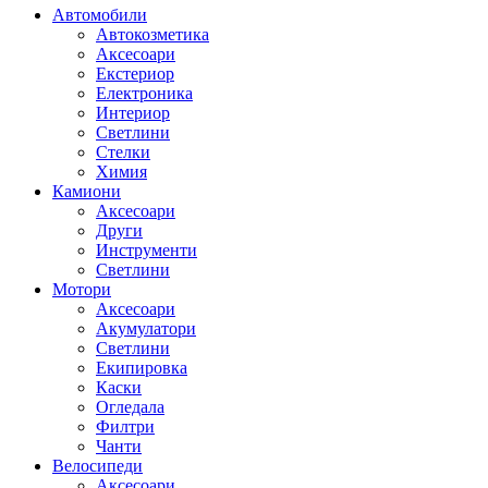
Автомобили
Автокозметика
Аксесоари
Екстериор
Електроника
Интериор
Светлини
Стелки
Химия
Камиони
Аксесоари
Други
Инструменти
Светлини
Мотори
Аксесоари
Акумулатори
Светлини
Екипировка
Каски
Огледала
Филтри
Чанти
Велосипеди
Аксесоари