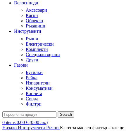
Велосипеди
Аксесоари
Каски
Облекло
Ръкавици
Инструменти
Ръчни
Електрически
Комплекти
Специализирани
Други
Газови
Бутилки
Рейка
Изпарители
Консумативи
Копчета
Сонда
Филтри
Search
0
items
0,00
€
(0.00 лв.)
Начало
Инструменти
Ръчни
Ключ за маслен филтър – клещи