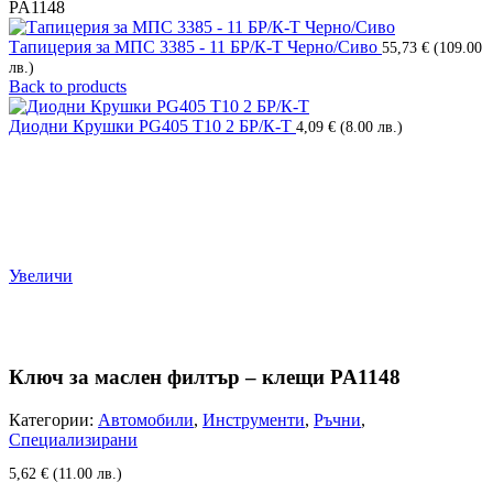
PA1148
Тапицерия за МПС 3385 - 11 БР/К-Т Черно/Сиво
55,73
€
(109.00
лв.)
Back to products
Диодни Крушки PG405 Т10 2 БР/К-Т
4,09
€
(8.00 лв.)
Увеличи
Ключ за маслен филтър – клещи PA1148
Категории:
Автомобили
,
Инструменти
,
Ръчни
,
Специализирани
5,62
€
(11.00 лв.)