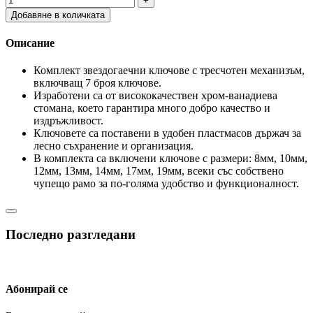
Добавяне в количката
Описание
Комплект звездогаечни ключове с тресчотен механизъм,
включващ 7 броя ключове.
Изработени са от висококачествен хром-ванадиева
стомана, което гарантира много добро качество и
издръжливост.
Ключовете са поставени в удобен пластмасов държач за
лесно съхранение и организация.
В комплекта са включени ключове с размери: 8мм, 10мм,
12мм, 13мм, 14мм, 17мм, 19мм, всеки със собствено
чупещо рамо за по-голяма удобство и функционалност.
Последно разгледани
Абонирай се