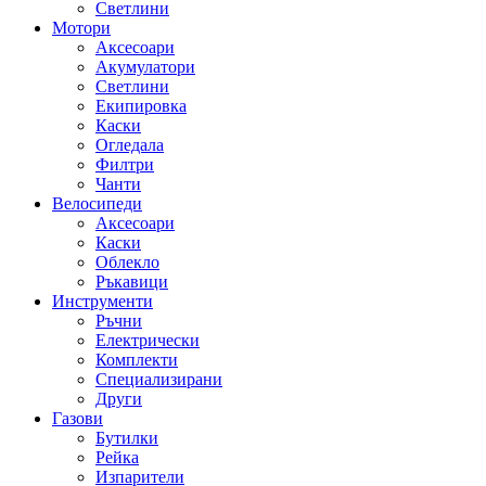
Светлини
Мотори
Аксесоари
Акумулатори
Светлини
Екипировка
Каски
Огледала
Филтри
Чанти
Велосипеди
Аксесоари
Каски
Облекло
Ръкавици
Инструменти
Ръчни
Електрически
Комплекти
Специализирани
Други
Газови
Бутилки
Рейка
Изпарители