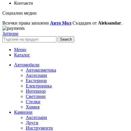
Контакти
Социални медии
Всички права запазени
Авто Мол
Създаден от
Aleksandar
.
Затвори
Search
Меню
Каталог
Автомобили
Автокозметика
Аксесоари
Екстериор
Електроника
Интериор
Светлини
Стелки
Химия
Камиони
Аксесоари
Други
Инструменти