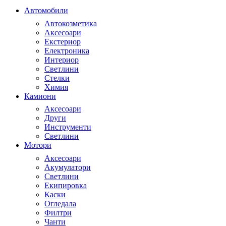
Автомобили
Автокозметика
Аксесоари
Екстериор
Електроника
Интериор
Светлини
Стелки
Химия
Камиони
Аксесоари
Други
Инструменти
Светлини
Мотори
Аксесоари
Акумулатори
Светлини
Екипировка
Каски
Огледала
Филтри
Чанти