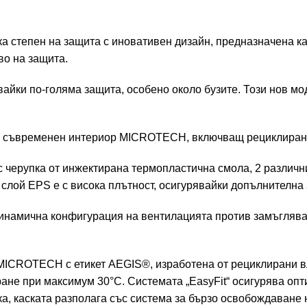
а степен на защита с иновативен дизайн, предназначена как
во на защита.
айки по-голяма защита, особено около бузите. Този нов мод
 съвременен интериор MICROTECH, включващ рециклирани в
 с черупка от инжектирана термопластична смола, 2 различ
слой EPS е с висока плътност, осигурявайки допълнителна
 динамична конфигурация на вентилацията против замъгляв
MICROTECH с етикет AEGIS®, изработена от рециклирани вл
не при максимум 30°C. Системата „EasyFit“ осигурява опти
а, каската разполага със система за бързо освобождаване 