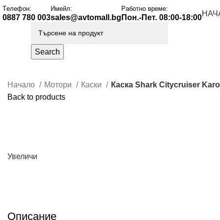
Tелефон:
Имейл:
Работно време:
НАЧ
0887 780 003
sales@avtomall.bg
Пон.-Пет. 08:00-18:00
Каталог
Search
Начало
Мотори
Каски
Каска Shark Citycruiser Kar
Back to products
Увеличи
Описание