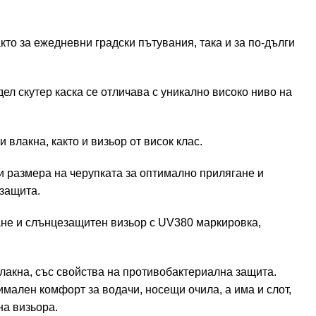
то за ежедневни градски пътувания, така и за по-дълги
ел скутер каска се отличава с уникално високо ниво на
лакна, както и визьор от висок клас.
ни размера на черупката за оптимално прилягане и
 защита.
ане и слънцезащитен визьор с UV380 маркировка,
акна, със свойства на противобактериална защита.
мален комфорт за водачи, носещи очила, а има и слот,
на визьора.