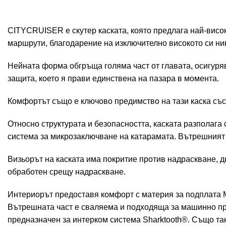
CITYCRUISER е скутер каската, която предлага най-висок
маршрути, благодарение на изключително високото си ни
Нейната форма обгръща голяма част от главата, осигуряв
защита, което я прави единствена на пазара в момента.
Комфортът също е ключово предимство на тази каска със
Относно структурата и безопасността, каската разполага
система за микрозаключване на катарамата. Вътрешният 
Визьорът на каската има покритие против надраскване,
обработен срещу надраскване.
Интериорът предоставя комфорт с материя за подплата 
Вътрешната част е сваляема и подходяща за машинно пра
предназначен за интерком система Sharktooth®. Също так