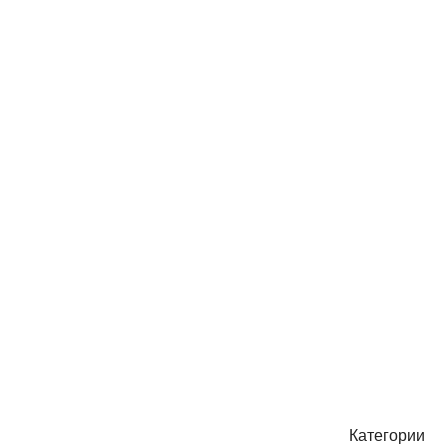
Абонирай се
Бъди първия който ще ознае за всичките ни промоции.
Категории