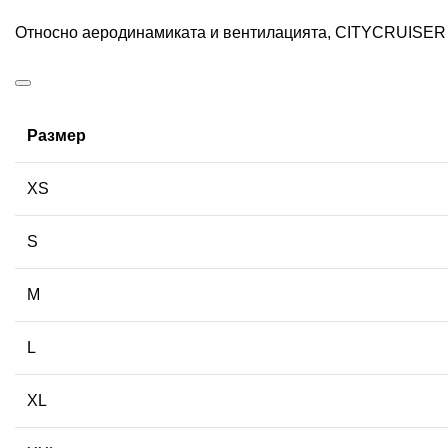
Относно аеродинамиката и вентилацията, CITYCRUISER пр
Размер
XS
S
M
L
XL