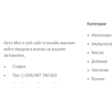
Абонирай се
Бъди първия който ще ознае за всичките ни промоции.
Категории
Аксесоари
Авто Мол е уеб сайт и онлайн магазин
Акумулато
който предлага всичко за вашият
Масла
автомобил.
Добавки
София
Чистачки
Тел.: (+359) 887 780 003
Всички
Имейл: sales@avtomall.bg
Всички права запазени
Авто Мол
Създаден от
Aleksand