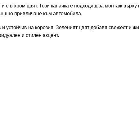
и е в хром цвят. Този капачка е подходящ за монтаж върху
 външно привличане към автомобила.
 и устойчив на корозия. Зеленият цвят добавя свежест и ж
идуален и стилен акцент.