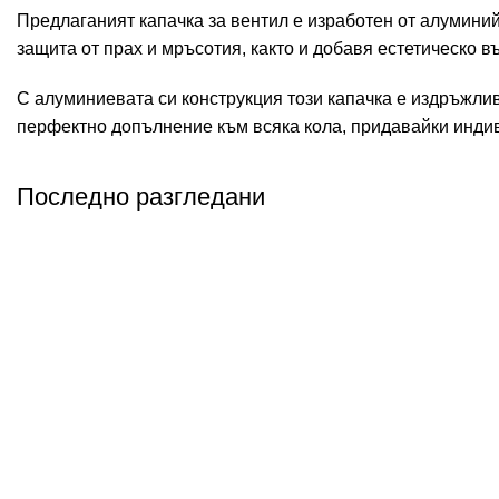
Предлаганият капачка за вентил е изработен от алуминий 
защита от прах и мръсотия, както и добавя естетическо
С алуминиевата си конструкция този капачка е издръжлив
перфектно допълнение към всяка кола, придавайки индив
Последно разгледани