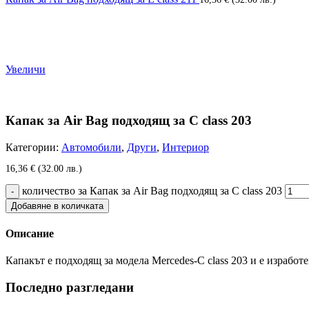
Увеличи
Капак за Air Bag подходящ за C class 203
Категории:
Автомобили
,
Други
,
Интериор
16,36
€
(32.00 лв.)
количество за Капак за Air Bag подходящ за C class 203
Добавяне в количката
Описание
Капакът е подходящ за модела Mercedes-C class 203 и е изработ
Последно разгледани