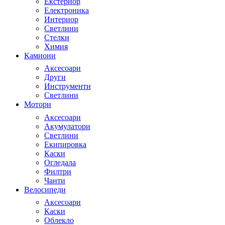
Екстериор
Електроника
Интериор
Светлини
Стелки
Химия
Камиони
Аксесоари
Други
Инструменти
Светлини
Мотори
Аксесоари
Акумулатори
Светлини
Екипировка
Каски
Огледала
Филтри
Чанти
Велосипеди
Аксесоари
Каски
Облекло