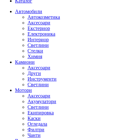
Каталог
Автомобили
Автокозметика
Аксесоари
Екстериор
Електроника
Интериор
Светлини
Стелки
Химия
Камиони
Аксесоари
Други
Инструменти
Светлини
Мотори
Аксесоари
Акумулатори
Светлини
Екипировка
Каски
Огледала
Филтри
Чанти