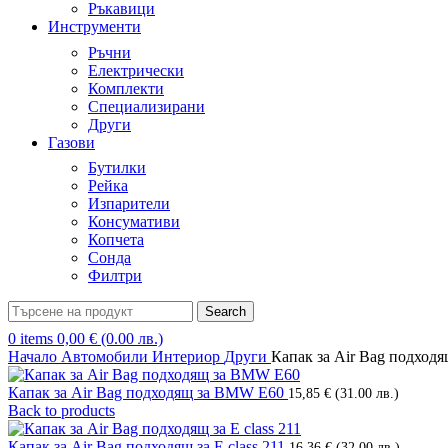
Ръкавици
Инструменти
Ръчни
Електрически
Комплекти
Специализирани
Други
Газови
Бутилки
Рейка
Изпарители
Консумативи
Копчета
Сонда
Филтри
Search
0
items
0,00
€
(0.00 лв.)
Начало
Автомобили
Интериор
Други
Капак за Air Bag подходящ
Капак за Air Bag подходящ за BMW E60
15,85
€
(31.00 лв.)
Back to products
Капак за Air Bag подходящ за E class 211
16,36
€
(32.00 лв.)