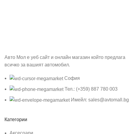
Абонирай се
Бъди първия който ще ознае за всичките ни промоции.
Авто Мол е уеб сайт и онлайн магазин който предлага
всичко за вашият автомобил.
София
Тел.: (+359) 887 780 003
Имейл: sales@avtomall.bg
Категории
Аксесоари