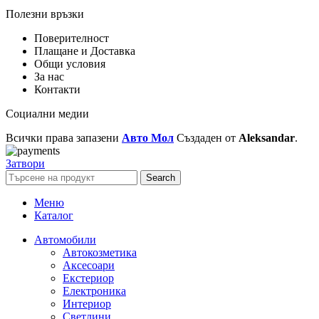
Полезни връзки
Поверителност
Плащане и Доставка
Общи условия
За нас
Контакти
Социални медии
Всички права запазени
Авто Мол
Създаден от
Aleksandar
.
Затвори
Search
Меню
Каталог
Автомобили
Автокозметика
Аксесоари
Екстериор
Електроника
Интериор
Светлини