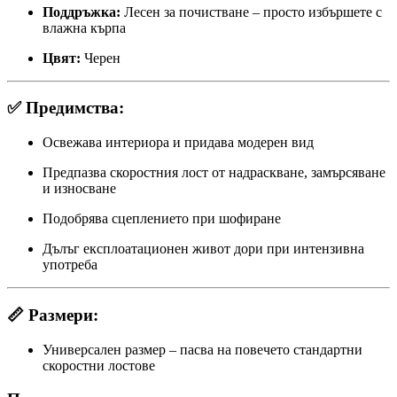
Поддръжка:
Лесен за почистване – просто избършете с
влажна кърпа
Цвят:
Черен
✅
Предимства:
Освежава интериора и придава модерен вид
Предпазва скоростния лост от надраскване, замърсяване
и износване
Подобрява сцеплението при шофиране
Дълъг експлоатационен живот дори при интензивна
употреба
📏
Размери:
Универсален размер – пасва на повечето стандартни
скоростни лостове