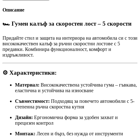
Описание
🏎️
Гумен калъф за скоростен лост – 5 скорости
Придайте стил и защита на интериора на автомобила си с този
висококачествен калъф за ръчни скоростни лостове с 5
предавки. Комбинира функционалност, комфорт и
издръжливост.
⚙️
Характеристики:
Материал:
Висококачествена устойчива гума – гъвкава,
еластична и устойчива на износване
Съвместимост:
Подходящ за повечето автомобили с 5-
степенна ръчна скоростна кутия
Дизайн:
Ергономична форма за удобен захват и
прецизен контрол
Монтаж:
Лесен и бърз, без нужда от инструменти