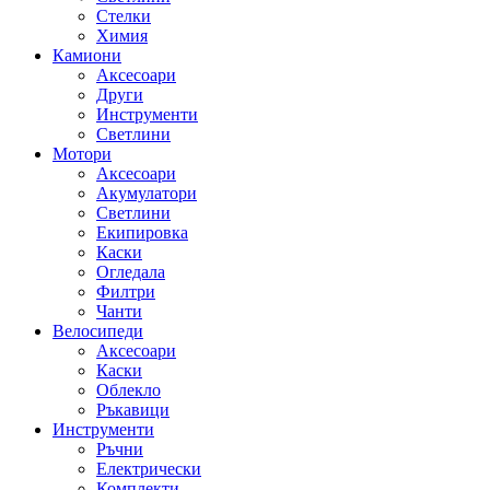
Стелки
Химия
Камиони
Аксесоари
Други
Инструменти
Светлини
Мотори
Аксесоари
Акумулатори
Светлини
Екипировка
Каски
Огледала
Филтри
Чанти
Велосипеди
Аксесоари
Каски
Облекло
Ръкавици
Инструменти
Ръчни
Електрически
Комплекти