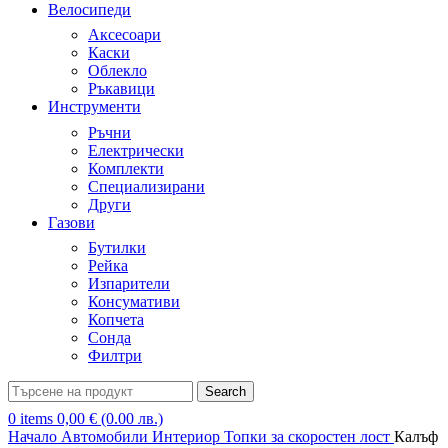
Велосипеди
Аксесоари
Каски
Облекло
Ръкавици
Инструменти
Ръчни
Електрически
Комплекти
Специализирани
Други
Газови
Бутилки
Рейка
Изпарители
Консумативи
Копчета
Сонда
Филтри
Search
0
items
0,00
€
(0.00 лв.)
Начало
Автомобили
Интериор
Топки за скоростен лост
Калъф