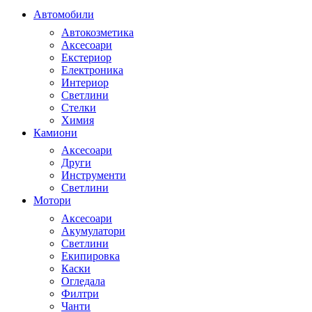
Автомобили
Автокозметика
Аксесоари
Екстериор
Електроника
Интериор
Светлини
Стелки
Химия
Камиони
Аксесоари
Други
Инструменти
Светлини
Мотори
Аксесоари
Акумулатори
Светлини
Екипировка
Каски
Огледала
Филтри
Чанти