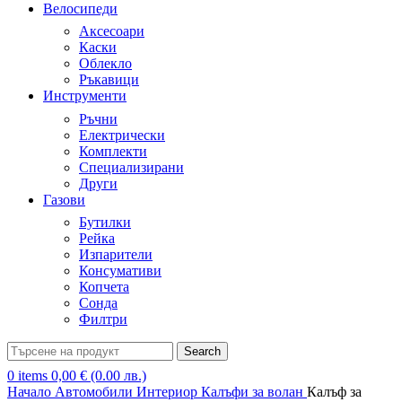
Велосипеди
Аксесоари
Каски
Облекло
Ръкавици
Инструменти
Ръчни
Електрически
Комплекти
Специализирани
Други
Газови
Бутилки
Рейка
Изпарители
Консумативи
Копчета
Сонда
Филтри
Search
0
items
0,00
€
(0.00 лв.)
Начало
Автомобили
Интериор
Калъфи за волан
Калъф за