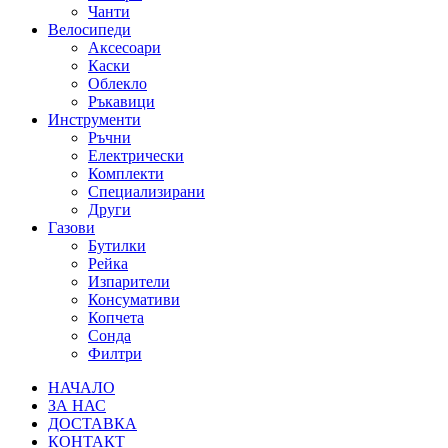
Чанти
Велосипеди
Аксесоари
Каски
Облекло
Ръкавици
Инструменти
Ръчни
Електрически
Комплекти
Специализирани
Други
Газови
Бутилки
Рейка
Изпарители
Консумативи
Копчета
Сонда
Филтри
НАЧАЛО
ЗА НАС
ДОСТАВКА
КОНТАКТ