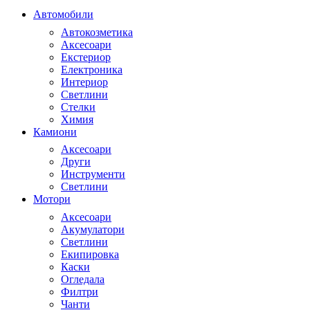
Автомобили
Автокозметика
Аксесоари
Екстериор
Електроника
Интериор
Светлини
Стелки
Химия
Камиони
Аксесоари
Други
Инструменти
Светлини
Мотори
Аксесоари
Акумулатори
Светлини
Екипировка
Каски
Огледала
Филтри
Чанти