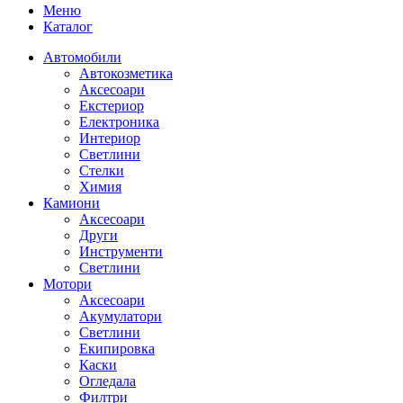
Меню
Каталог
Автомобили
Автокозметика
Аксесоари
Екстериор
Електроника
Интериор
Светлини
Стелки
Химия
Камиони
Аксесоари
Други
Инструменти
Светлини
Мотори
Аксесоари
Акумулатори
Светлини
Екипировка
Каски
Огледала
Филтри