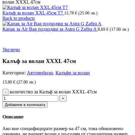
волан XXXL 47см
Калъф за волан XXL 45см Т7
12,78
€
(25.00 лв.)
Back to products
Капак за Air Bag подходящ за Astra G Zafira A
8,69
€
(17.00 лв.)
Увеличи
Калъф за волан XXXL 47см
Категории:
Автомобили
,
Калъфи за волан
13,80
€
(27.00 лв.)
количество за Калъф за волан XXXL 47см
Добавяне в количката
Описание
Ако вие специфицирате размер на 47 см, това обикновено
означава, че вашият волан е по-голям от стандартния размер,