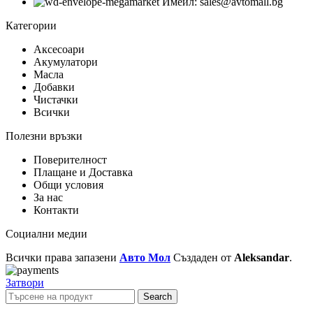
Имейл: sales@avtomall.bg
Категории
Аксесоари
Акумулатори
Масла
Добавки
Чистачки
Всички
Полезни връзки
Поверителност
Плащане и Доставка
Общи условия
За нас
Контакти
Социални медии
Всички права запазени
Авто Мол
Създаден от
Aleksandar
.
Затвори
Search