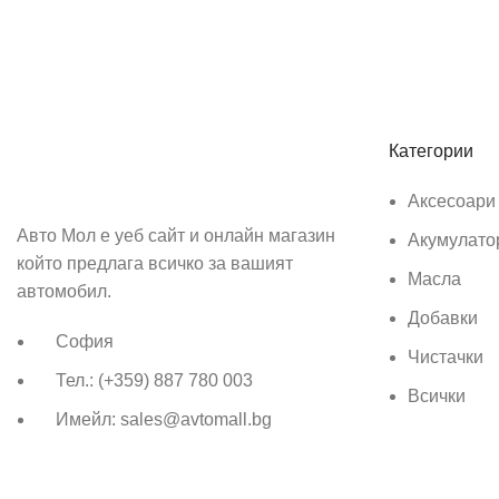
Абонирай се
Бъди първия който ще ознае за всичките ни промоции.
Категории
Аксесоари
Авто Мол е уеб сайт и онлайн магазин
Акумулато
който предлага всичко за вашият
Масла
автомобил.
Добавки
София
Чистачки
Тел.: (+359) 887 780 003
Всички
Имейл: sales@avtomall.bg
Всички права запазени
Авто Мол
Създаден от
Aleksand