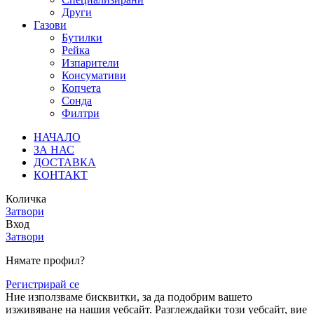
Други
Газови
Бутилки
Рейка
Изпарители
Консумативи
Копчета
Сонда
Филтри
НАЧАЛО
ЗА НАС
ДОСТАВКА
КОНТАКТ
Количка
Затвори
Вход
Затвори
Нямате профил?
Регистрирай се
Ние използваме бисквитки, за да подобрим вашето
изживяване на нашия уебсайт. Разглеждайки този уебсайт, вие