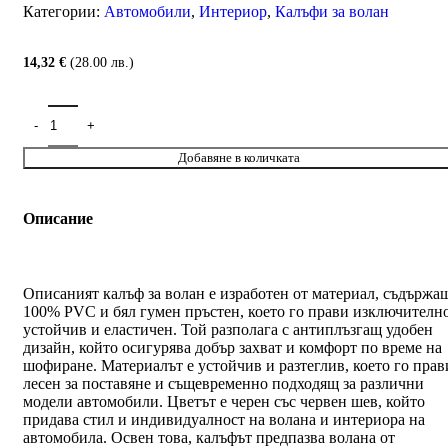
Категории:
Автомобили
,
Интериор
,
Калъфи за волан
14,32
€
(28.00 лв.)
Добавяне в количката
Описание
Описаният калъф за волан е изработен от материал, съдържа
100% PVC и бял гумен пръстен, което го прави изключителн
устойчив и еластичен. Той разполага с антиплъзгащ удобен
дизайн, който осигурява добър захват и комфорт по време на
шофиране. Материалът е устойчив и разтеглив, което го прав
лесен за поставяне и същевременно подходящ за различни
модели автомобили. Цветът е черен със червен шев, който
придава стил и индивидуалност на волана и интериора на
автомобила. Освен това, калъфът предпазва волана от