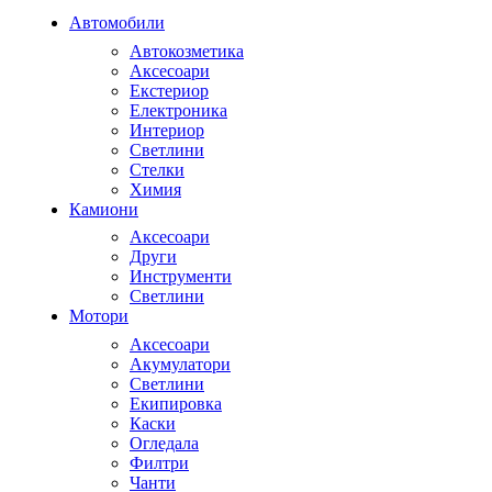
Автомобили
Автокозметика
Аксесоари
Екстериор
Електроника
Интериор
Светлини
Стелки
Химия
Камиони
Аксесоари
Други
Инструменти
Светлини
Мотори
Аксесоари
Акумулатори
Светлини
Екипировка
Каски
Огледала
Филтри
Чанти