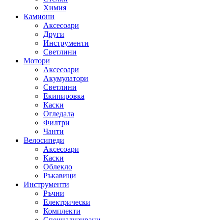
Химия
Камиони
Аксесоари
Други
Инструменти
Светлини
Мотори
Аксесоари
Акумулатори
Светлини
Екипировка
Каски
Огледала
Филтри
Чанти
Велосипеди
Аксесоари
Каски
Облекло
Ръкавици
Инструменти
Ръчни
Електрически
Комплекти
Специализирани