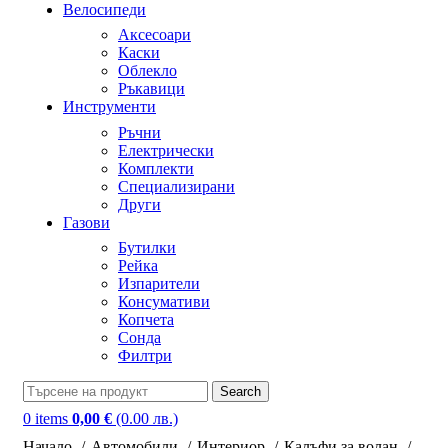
Велосипеди
Аксесоари
Каски
Облекло
Ръкавици
Инструменти
Ръчни
Електрически
Комплекти
Специализирани
Други
Газови
Бутилки
Рейка
Изпарители
Консумативи
Копчета
Сонда
Филтри
Search
0
items
0,00
€
(0.00 лв.)
Начало
Автомобили
Интериор
Калъфи за волан