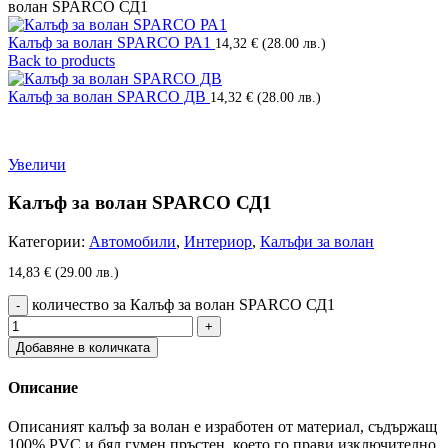
волан SPARCO СД1
Калъф за волан SPARCO РА1
14,32
€
(28.00 лв.)
Back to products
Калъф за волан SPARCO ДВ
14,32
€
(28.00 лв.)
Увеличи
Калъф за волан SPARCO СД1
Категории:
Автомобили
,
Интериор
,
Калъфи за волан
14,83
€
(29.00 лв.)
количество за Калъф за волан SPARCO СД1
Добавяне в количката
Описание
Описаният калъф за волан е изработен от материал, съдържащ
100% PVC и бял гумен пръстен, което го прави изключително