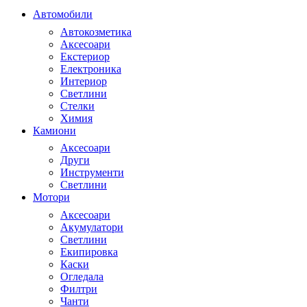
Автомобили
Автокозметика
Аксесоари
Екстериор
Електроника
Интериор
Светлини
Стелки
Химия
Камиони
Аксесоари
Други
Инструменти
Светлини
Мотори
Аксесоари
Акумулатори
Светлини
Екипировка
Каски
Огледала
Филтри
Чанти