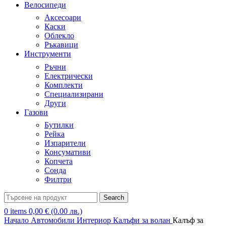
Велосипеди
Аксесоари
Каски
Облекло
Ръкавици
Инструменти
Ръчни
Електрически
Комплекти
Специализирани
Други
Газови
Бутилки
Рейка
Изпарители
Консумативи
Копчета
Сонда
Филтри
Search
0
items
0,00
€
(0.00 лв.)
Начало
Автомобили
Интериор
Калъфи за волан
Калъф за