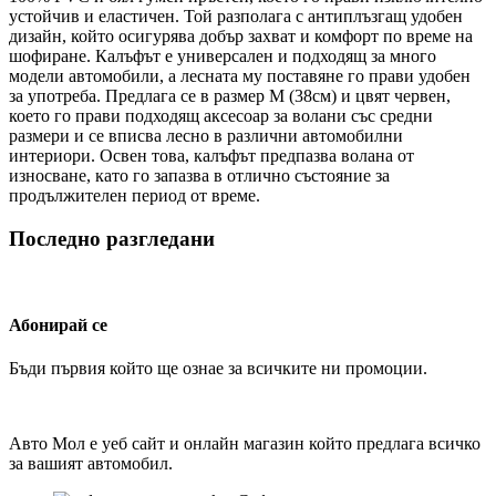
устойчив и еластичен. Той разполага с антиплъзгащ удобен
дизайн, който осигурява добър захват и комфорт по време на
шофиране. Калъфът е универсален и подходящ за много
модели автомобили, а лесната му поставяне го прави удобен
за употреба. Предлага се в размер М (38см) и цвят червен,
което го прави подходящ аксесоар за волани със средни
размери и се вписва лесно в различни автомобилни
интериори. Освен това, калъфът предпазва волана от
износване, като го запазва в отлично състояние за
продължителен период от време.
Последно разгледани
Абонирай се
Бъди първия който ще ознае за всичките ни промоции.
Авто Мол е уеб сайт и онлайн магазин който предлага всичко
за вашият автомобил.