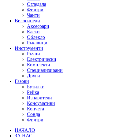
Огледала
Филтри
Чанти
Велосипеди
Аксесоари
Каски
Облекло
Ръкавици
Инструменти
Ръчни
Електрически
Комплекти
Специализирани
Други
Газови
Бутилки
Рейка
Изпарители
Консумативи
Копчета
Сонда
Филтри
НАЧАЛО
ЗА НАС