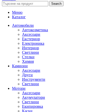
Search
Меню
Каталог
Автомобили
Автокозметика
Аксесоари
Екстериор
Електроника
Интериор
Светлини
Стелки
Химия
Камиони
Аксесоари
Други
Инструменти
Светлини
Мотори
Аксесоари
Акумулатори
Светлини
Екипировка
Каски