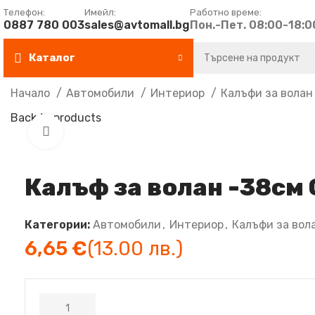
Tелефон:
Имейл:
Работно време:
0887 780 003
sales@avtomall.bg
Пон.-Пет. 08:00-18:0
Каталог
Начало
Автомобили
Интериор
Калъфи за вола
Back to products
Увеличи
Калъф за волан -38см
Категории:
Автомобили
,
Интериор
,
Калъфи за вол
€