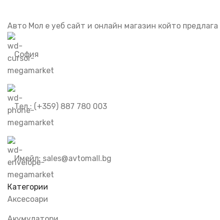
Бъди първия който ще ознае за всичките ни промоции
Авто Мол е уеб сайт и онлайн магазин който предлага
София
Тел.: (+359) 887 780 003
Имейл: sales@avtomall.bg
Категории
Аксесоари
Акумулатори