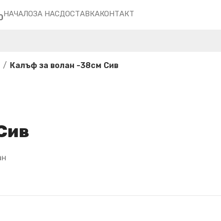
НАЧАЛО
ЗА НАС
ДОСТАВКА
КОНТАКТ
0
н
Калъф за волан -38см Сив
 Сив
ан