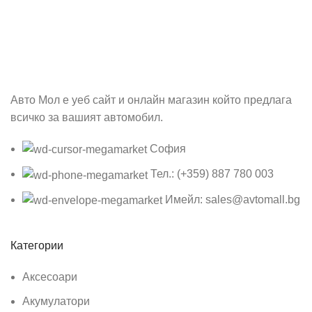
Бъди първия който ще ознае за всичките ни промоции.
Авто Мол е уеб сайт и онлайн магазин който предлага
всичко за вашият автомобил.
София
Тел.: (+359) 887 780 003
Имейл: sales@avtomall.bg
Категории
Аксесоари
Акумулатори