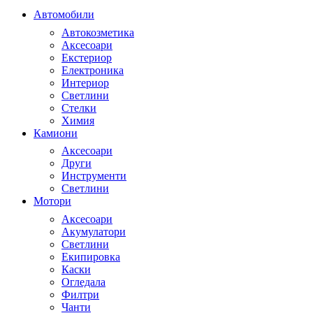
Автомобили
Автокозметика
Аксесоари
Екстериор
Електроника
Интериор
Светлини
Стелки
Химия
Камиони
Аксесоари
Други
Инструменти
Светлини
Мотори
Аксесоари
Акумулатори
Светлини
Екипировка
Каски
Огледала
Филтри
Чанти