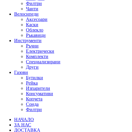
Филтри
Чанти
Велосипеди
Аксесоари
Каски
Облекло
Ръкавици
Инструменти
Ръчни
Електрически
Комплекти
Специализирани
Други
Газови
Бутилки
Рейка
Изпарители
Консумативи
Копчета
Сонда
Филтри
НАЧАЛО
ЗА НАС
ДОСТАВКА