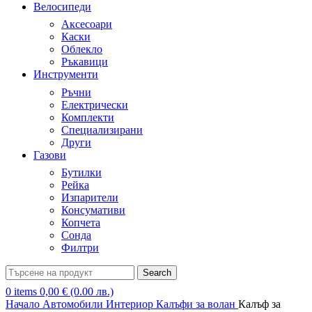
Велосипеди
Аксесоари
Каски
Облекло
Ръкавици
Инструменти
Ръчни
Електрически
Комплекти
Специализирани
Други
Газови
Бутилки
Рейка
Изпарители
Консумативи
Копчета
Сонда
Филтри
Search
0
items
0,00
€
(0.00 лв.)
Начало
Автомобили
Интериор
Калъфи за волан
Калъф за