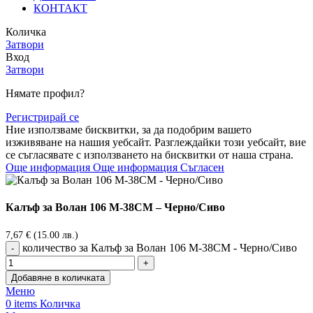
КОНТАКТ
Количка
Затвори
Вход
Затвори
Нямате профил?
Регистрирай се
Ние използваме бисквитки, за да подобрим вашето
изживяване на нашия уебсайт. Разглеждайки този уебсайт, вие
се съгласявате с използването на бисквитки от наша страна.
Още информация
Още информация
Съгласен
Калъф за Волан 106 М-38СМ – Черно/Сиво
7,67
€
(15.00 лв.)
количество за Калъф за Волан 106 М-38СМ - Черно/Сиво
Добавяне в количката
Меню
0
items
Количка