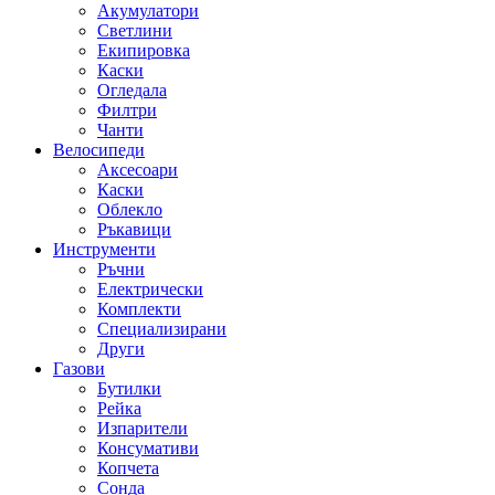
Акумулатори
Светлини
Екипировка
Каски
Огледала
Филтри
Чанти
Велосипеди
Аксесоари
Каски
Облекло
Ръкавици
Инструменти
Ръчни
Електрически
Комплекти
Специализирани
Други
Газови
Бутилки
Рейка
Изпарители
Консумативи
Копчета
Сонда