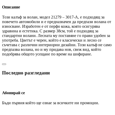
Описание
Този калъф за волан, модел 21279 – 3017-А, е подходящ за
повечето автомобили и е предназначен да предпази волана от
износване. Изработен е от перфо кожа, която осигурява
здравина и естетика. С размер 38см, той е подходящ за
стандартни волани. Лесната му поставяне го прави удобен за
употреба. Цветът е черен, който е класически и лесно се
съчетава с различни интериорни дизайни. Този калъф не само
предпазва волана, но и му придава нов, свеж вид, който
подобрява общото усещане по време на шофиране.
Последно разгледани
Абонирай се
Бъди първия който ще ознае за всичките ни промоции.