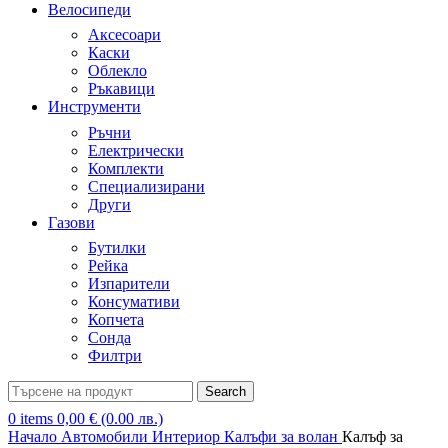
Велосипеди
Аксесоари
Каски
Облекло
Ръкавици
Инструменти
Ръчни
Електрически
Комплекти
Специализирани
Други
Газови
Бутилки
Рейка
Изпарители
Консумативи
Копчета
Сонда
Филтри
Search
0
items
0,00
€
(0.00 лв.)
Начало
Автомобили
Интериор
Калъфи за волан
Калъф за