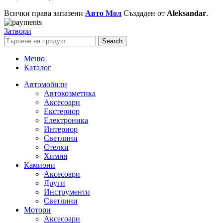
Всички права запазени
Авто Мол
Създаден от
Aleksandar
.
Затвори
Search
Меню
Каталог
Автомобили
Автокозметика
Аксесоари
Екстериор
Електроника
Интериор
Светлини
Стелки
Химия
Камиони
Аксесоари
Други
Инструменти
Светлини
Мотори
Аксесоари