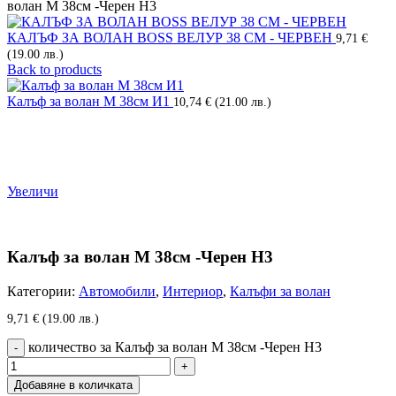
волан М 38см -Черен Н3
КАЛЪФ ЗА ВОЛАН BOSS ВЕЛУР 38 СМ - ЧЕРВЕН
9,71
€
(19.00 лв.)
Back to products
Калъф за волан М 38см И1
10,74
€
(21.00 лв.)
Увеличи
Калъф за волан М 38см -Черен Н3
Категории:
Автомобили
,
Интериор
,
Калъфи за волан
9,71
€
(19.00 лв.)
количество за Калъф за волан М 38см -Черен Н3
Добавяне в количката