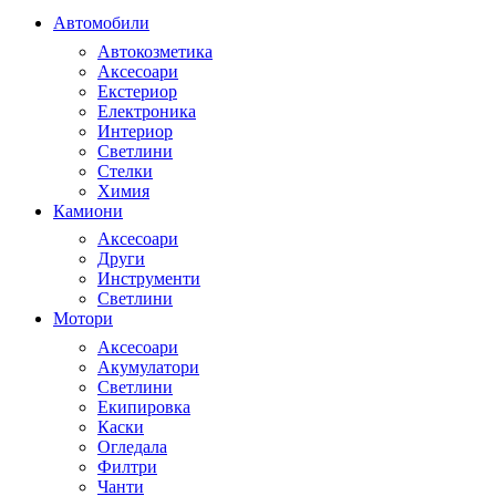
Автомобили
Автокозметика
Аксесоари
Екстериор
Електроника
Интериор
Светлини
Стелки
Химия
Камиони
Аксесоари
Други
Инструменти
Светлини
Мотори
Аксесоари
Акумулатори
Светлини
Екипировка
Каски
Огледала
Филтри
Чанти