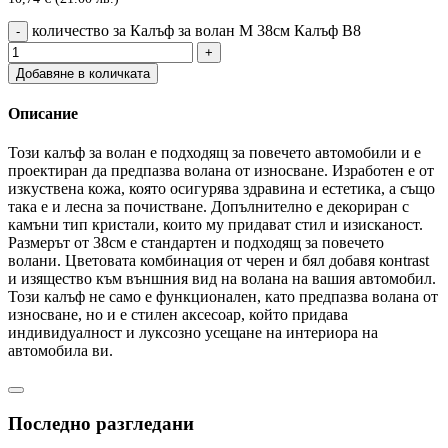
количество за Калъф за волан М 38см Калъф В8
Добавяне в количката
Описание
Този калъф за волан е подходящ за повечето автомобили и е
проектиран да предпазва волана от износване. Изработен е от
изкуствена кожа, която осигурява здравина и естетика, а също
така е и лесна за почистване. Допълнително е декориран с
камъни тип кристали, които му придават стил и изисканост.
Размерът от 38см е стандартен и подходящ за повечето
волани. Цветовата комбинация от черен и бял добавя конtrast
и изящество към външния вид на волана на вашия автомобил.
Този калъф не само е функционален, като предпазва волана от
износване, но и е стилен аксесоар, който придава
индивидуалност и луксозно усещане на интериора на
автомобила ви.
Последно разгледани