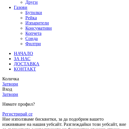
Други
Газови
Бутилки
Рейка
Изпарители
Консумативи
Копчета
Сонда
Филтри
НАЧАЛО
ЗА НАС
ДОСТАВКА
КОНТАКТ
Количка
Затвори
Вход
Затвори
Нямате профил?
Регистрирай се
Ние използваме бисквитки, за да подобрим вашето
изживяване на нашия уебсайт. Разглеждайки този уебсайт, вие