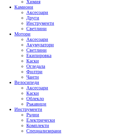
Химия
Камиони
Аксесоари
Други
Инструменти
Светлини
Мотори
Аксесоари
Акумулатори
Светлини
Екипировка
Каски
Огледала
Филтри
Чанти
Велосипеди
Аксесоари
Каски
Облекло
Ръкавици
Инструменти
Ръчни
Електрически
Комплекти
Специализирани