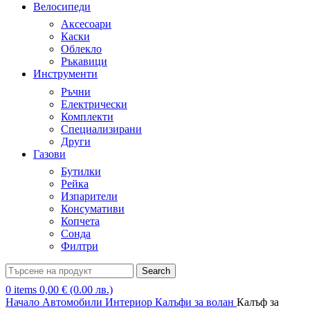
Велосипеди
Аксесоари
Каски
Облекло
Ръкавици
Инструменти
Ръчни
Електрически
Комплекти
Специализирани
Други
Газови
Бутилки
Рейка
Изпарители
Консумативи
Копчета
Сонда
Филтри
Search
0
items
0,00
€
(0.00 лв.)
Начало
Автомобили
Интериор
Калъфи за волан
Калъф за