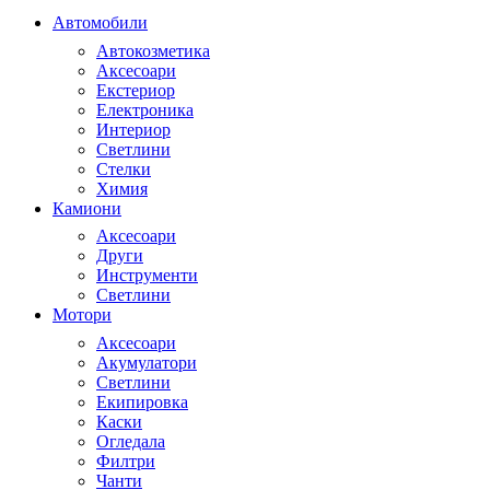
Автомобили
Автокозметика
Аксесоари
Екстериор
Електроника
Интериор
Светлини
Стелки
Химия
Камиони
Аксесоари
Други
Инструменти
Светлини
Мотори
Аксесоари
Акумулатори
Светлини
Екипировка
Каски
Огледала
Филтри
Чанти