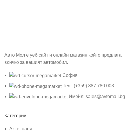
Абонирай се
Бъди първия който ще ознае за всичките ни промоции.
Авто Мол е уеб сайт и онлайн магазин който предлага
всичко за вашият автомобил.
София
Тел.: (+359) 887 780 003
Имейл: sales@avtomall.bg
Категории
Аксесоари