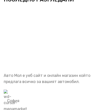
Абонирай се
Бъди първия който ще ознае за всичките ни промоции.
Авто Мол е уеб сайт и онлайн магазин който
предлага всичко за вашият автомобил.
София