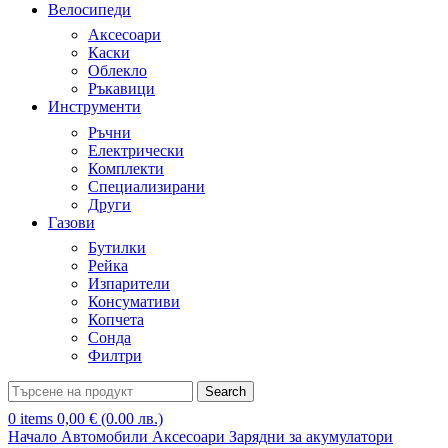
Велосипеди
Аксесоари
Каски
Облекло
Ръкавици
Инструменти
Ръчни
Електрически
Комплекти
Специализирани
Други
Газови
Бутилки
Рейка
Изпарители
Консумативи
Копчета
Сонда
Филтри
Search
0
items
0,00
€
(0.00 лв.)
Начало
Автомобили
Аксесоари
Зарядни за акумулатори