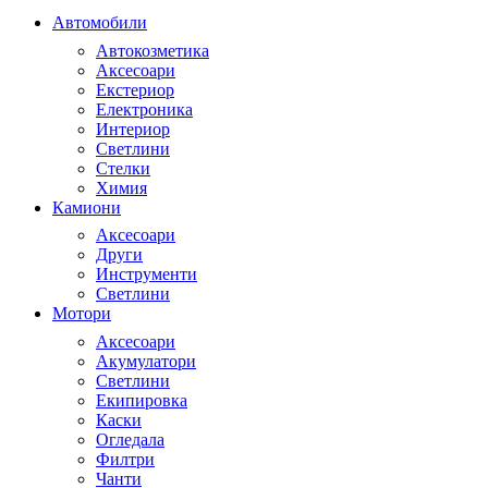
Автомобили
Автокозметика
Аксесоари
Екстериор
Електроника
Интериор
Светлини
Стелки
Химия
Камиони
Аксесоари
Други
Инструменти
Светлини
Мотори
Аксесоари
Акумулатори
Светлини
Екипировка
Каски
Огледала
Филтри
Чанти