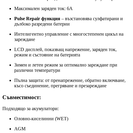
Максимален заряден ток: 6A
Pulse Repair функция
– възстановява сулфатирани и
дълбоко разредени батерии
Интелигентно управление с многостепенен цикъл на
зареждане
LCD дисплей, показващ напрежение, заряден ток,
режим и състояние на батерията
Зимен и летен режим за оптимално зареждане при
различни температури
Пълна защита: от пренапрежение, обратно включване,
късо съединение, прегряване и презареждане
Съвместимост:
Подходящо за акумулатори:
Оловно-киселинни (WET)
AGM