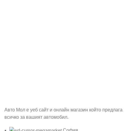
Абонирай се
Бъди първия който ще ознае за всичките ни промоции.
Авто Мол е уеб сайт и онлайн магазин който предлага
всичко за вашият автомобил.
София