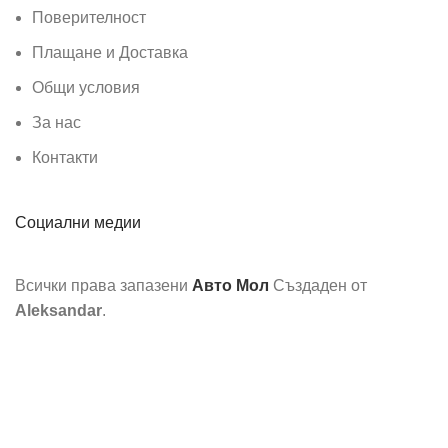
Поверителност
Плащане и Доставка
Общи условия
За нас
Контакти
Социални медии
Всички права запазени
Авто Мол
Създаден от
Aleksandar
.
Ние използваме бисквитки, за да подобрим вашето
изживяване на нашия уебсайт. Разглеждайки този уебсайт,
вие се съгласявате с използването на бисквитки от наша
страна.