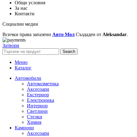
Общи условия
За нас
Контакти
Социални медии
Всички права запазени
Авто Мол
Създаден от
Aleksandar
.
Затвори
Search
Меню
Каталог
Автомобили
Автокозметика
Аксесоари
Екстериор
Електроника
Интериор
Светлини
Стелки
Химия
Камиони
Аксесоари