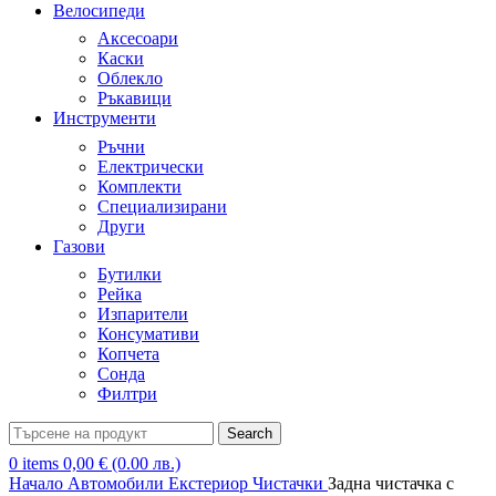
Велосипеди
Аксесоари
Каски
Облекло
Ръкавици
Инструменти
Ръчни
Електрически
Комплекти
Специализирани
Други
Газови
Бутилки
Рейка
Изпарители
Консумативи
Копчета
Сонда
Филтри
Search
0
items
0,00
€
(0.00 лв.)
Начало
Автомобили
Екстериор
Чистачки
Задна чистачка с