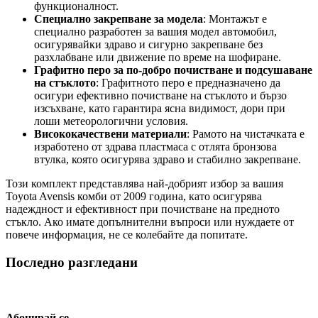
функционалност.
Специално закрепване за модела
: Монтажът е
специално разработен за вашия модел автомобил,
осигурявайки здраво и сигурно закрепване без
разхлабване или движение по време на шофиране.
Графитно перо за по-добро почистване и подсушаване
на стъклото
: Графитното перо е предназначено да
осигури ефективно почистване на стъклото и бързо
изсъхване, като гарантира ясна видимост, дори при
лоши метеорологични условия.
Висококачествени материали
: Рамото на чистачката е
изработено от здрава пластмаса с отлята бронзова
втулка, която осигурява здраво и стабилно закрепване.
Този комплект представлява най-добрият избор за вашия
Toyota Avensis комби от 2009 година, като осигурява
надеждност и ефективност при почистване на предното
стъкло. ​​​​​​​Ако имате допълнителни въпроси или нуждаете от
повече информация, не се колебайте да попитате. ​​​​​​​
Последно разгледани
Абонирай се