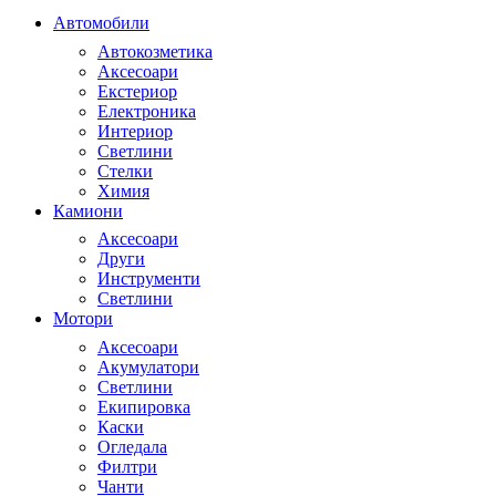
Автомобили
Автокозметика
Аксесоари
Екстериор
Електроника
Интериор
Светлини
Стелки
Химия
Камиони
Аксесоари
Други
Инструменти
Светлини
Мотори
Аксесоари
Акумулатори
Светлини
Екипировка
Каски
Огледала
Филтри
Чанти