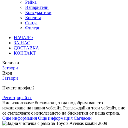
Рейка
Изпарители
Консумативи
Копчета
Сонда
Филтри
НАЧАЛО
ЗА НАС
ДОСТАВКА
КОНТАКТ
Количка
Затвори
Вход
Затвори
Нямате профил?
Регистрирай се
Ние използваме бисквитки, за да подобрим вашето
изживяване на нашия уебсайт. Разглеждайки този уебсайт, вие
се съгласявате с използването на бисквитки от наша страна.
Още информация
Още информация
Съгласен