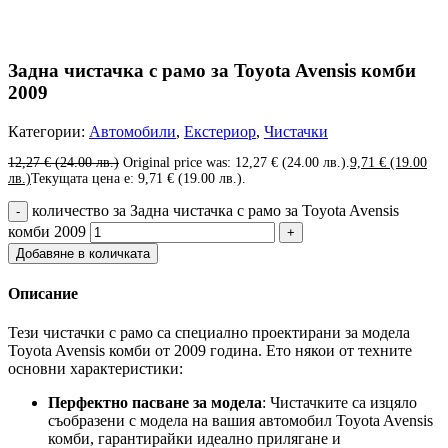
Задна чистачка с рамо за Toyota Avensis комби
2009
Категории:
Автомобили
,
Екстериор
,
Чистачки
12,27
€
(24.00 лв.)
Original price was: 12,27 € (24.00 лв.).
9,71
€
(19.00
лв.)
Текущата цена е: 9,71 € (19.00 лв.).
количество за Задна чистачка с рамо за Toyota Avensis
комби 2009
Добавяне в количката
Описание
Тези чистачки с рамо са специално проектирани за модела
Toyota Avensis комби от 2009 година. Ето някои от техните
основни характеристики:
Перфектно пасване за модела
: Чистачките са изцяло
съобразени с модела на вашия автомобил Toyota Avensis
комби, гарантирайки идеално прилягане и