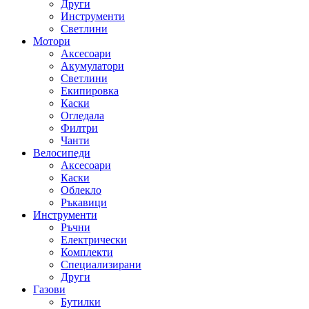
Други
Инструменти
Светлини
Мотори
Аксесоари
Акумулатори
Светлини
Екипировка
Каски
Огледала
Филтри
Чанти
Велосипеди
Аксесоари
Каски
Облекло
Ръкавици
Инструменти
Ръчни
Електрически
Комплекти
Специализирани
Други
Газови
Бутилки